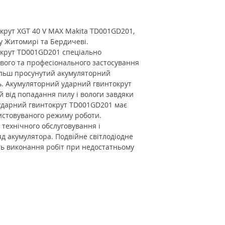
крут XGT 40 V MAX Makita TD001GD201,
 у Житомирі та Бердичеві.
крут TD001GD201 спеціально
вого та професіонального застосування
ільш просунутий акумуляторний
ь. Акумуляторний ударний гвинтокрут
від попадання пилу і вологи завдяки
 ударний гвинтокрут TD001GD201 має
ристовуваного режиму роботи.
 технічного обслуговування і
д акумулятора. Подвійне світлодіодне
ть виконання робіт при недостатньому