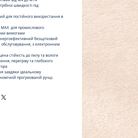
трібної швидкості під
ий для постійного використання в
V MAX для промислового
кими вимогами
енергоефективний безщітковий
є обслуговування, з електронним
щена стійкість до пилу та вологи
ення, перегріву та глибокого
тора
ня завдяки ідеальному
номічній прогумованій ручці.