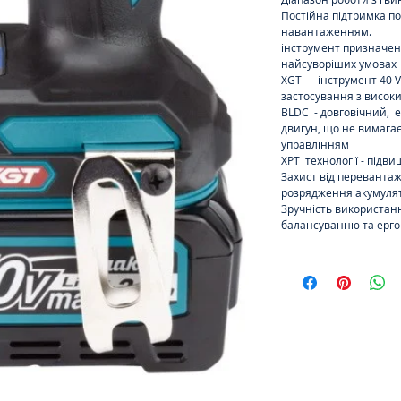
Постійна підтримка по
навантаженням.
інструмент призначен
найсуворіших умовах
XGT – інструмент 40 
застосування з висо
BLDC - довговічний, 
двигун, що не вимага
управлінням
XPT технології - підви
Захист від перевантаж
розрядження акумуля
Зручність використан
балансуванню та ерго