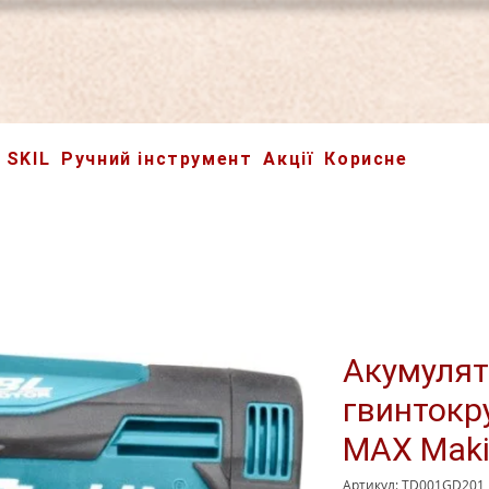
SKIL
Ручний інструмент
Акції
Корисне
Акумулят
гвинтокр
MAX Maki
Артикул: TD001GD201