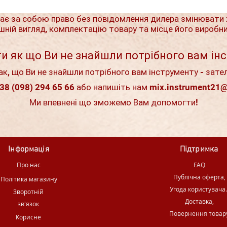
ає за собою право без повідомлення дилера змінювати 
шній вигляд, комплектацію товару та місце його виробн
и як що Ви не знайшли потрібного вам ін
ак, що Ви не знайшли потрібного вам інструменту - зате
38 (098) 294 65 66 або напишіть нам
mix.instrument21
Ми впевнені що зможемо Вам допомогти!
Інформація
Підтримка
Про нас
FAQ
Публічна оферта,
Політика магазину
Угода користувача
Зворотній
Доставка,
зв'язок
Повернення товар
Корисне