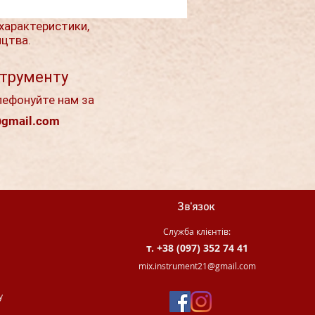
характеристики,
ицтва.
струменту
лефонуйте нам за
@gmail.com
Зв'язок
Служба клієнтів:
т. +38 (097) 352 74 41
.
mix.instrument21@gmail.com
у