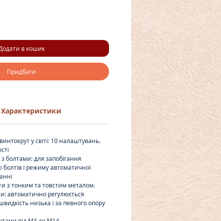
Додати в кошик
Придбати
Характеристики
нтокрут у світі: 10 налаштувань.
сті
 з болтами: для запобігання
 болтів і режиму автоматичної
анні
оти з тонким та товстим металом.
ни: автоматично регулюється
швидкість низька і за певного опору
нтами від M4 до M14