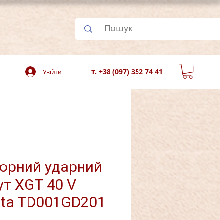
т. +38 (097) 352 74 41
Увійти
орний ударний
ут XGT 40 V
ta TD001GD201