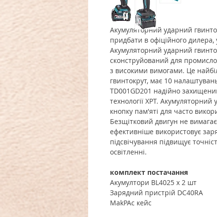
Акумуляторний ударний гвинто
придбати в офіційного дилера,
Акумуляторний ударний гвинто
сконструйований для промисло
з високими вимогами. Це найб
гвинтокрут, має 10 налаштуван
TD001GD201 надійно захищений 
технології XPT. Акумуляторний
кнопку пам'яті для часто вико
Безщітковий двигун не вимагає
ефективніше використовує заря
підсвічування підвищує точніс
освітленні.
комплект постачання
Акумултори BL4025 х 2 шт
Зарядний пристрій DC40RA
MakPAc кейс