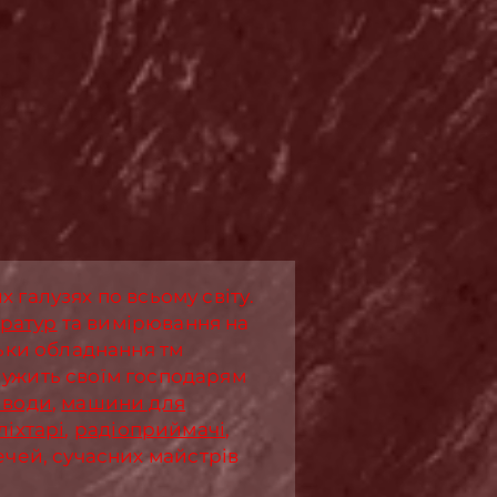
галузях по всьому світу.
ератур
та вимірювання на
льки обладнання тм
лужить своїм господарям
 води
,
машини для
ліхтарі
,
радіоприймачі
,
речей, сучасних майстрів