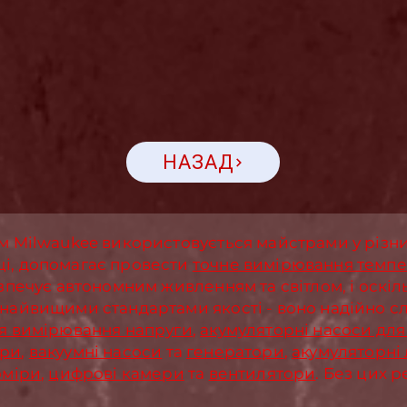
НАЗАД
Milwaukee використовується майстрами у різних 
ці, допомагає провести
точне вимірювання темп
езпечує автономним живленням та світлом, і оскі
 найвищими стандартами якості - воно надійно с
я вимірювання напруги
,
акумуляторні насоси для
ори
,
вакуумні насоси
та
генератори
,
акумуляторні 
оміри
,
цифрові камери
та
вентилятори
. Без цих 
.