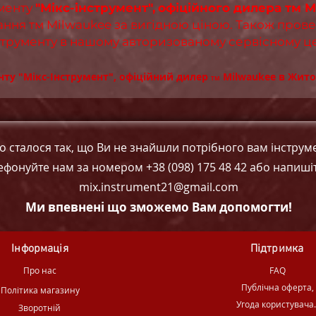
ументу
"Мікс-інструмент",
офіційного дилера тм M
ння тм Milwaukee за вигідною ціною. Також прове
струменту в нашому авторизованому сервісному ц
нту "Мікс-Інструмент", офіційний дилер
Milwaukee в Жито
ТМ
о сталося так, що Ви не знайшли потрібного вам інструме
ефонуйте нам за номером +38 (098) 175 48 42 або напиші
mix.instrument21@gmail.com
Ми впевнені що зможемо Вам допомогти!
Інформація
Підтримка
Про нас
FAQ
Публічна оферта,
Політика магазину
Угода користувача
Зворотній