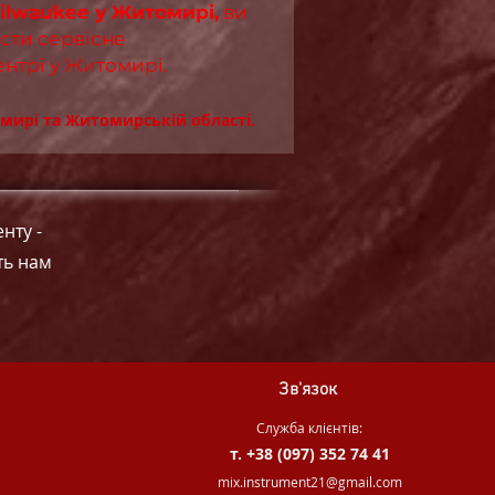
ilwaukee у Житомирі,
ви
сти сервісне
ентрі у Житомирі.
мирі та Житомирській області.
нту -
ть нам
Зв'язок
Служба клієнтів:
т. +38 (097) 352 74 41
.
mix.instrument21@gmail.com