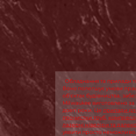
Обладнання та прилади тм 
Воно полегшує умови пра
об'єктах будівництва, заб
Milwaukee виготовлено за
довгі роки. Це
прилади дл
прочистки труб
,
компрес
лазерні нівеліри та далек
уявити просто неможливо