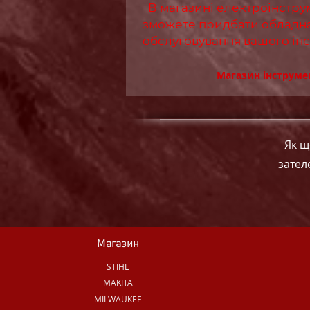
В магазині електроінстр
зможете придбати обладна
обслуговування вашого ін
Магазин інструме
Як щ
зател
Магазин
STIHL
MAKITA
MILWAUKEE