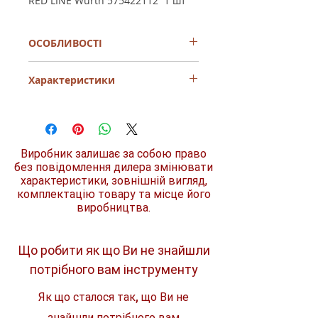
RED LINE Wurth 575422112 1 шт
ОСОБЛИВОСТІ
Стандарт: DIN3117/ISO6787
Характеристики
Матове хромоване покриття
захищає від корозії
Матеріал: хром-ванадієва, кована
Довжина (L)
300 мм
сталь
Високоякісна інструментальна сталь
Довжина в дюймах (L)
12
Міліметрова розмітка робочої
Виробник залишає за собою право
дюймів
частини інструменту, дозволяє
без повідомлення дилера змінювати
побачити розмір нарізного
характеристики, зовнішній вигляд,
Товщина (S)
19 мм
елемента
комплектацію товару та місце його
Стійкість до деформації
виробництва.
Товщина губок (T)
Справжня німецька якість
10 мм
Довговічність та зручність у
використанні
Ширина зіву ключа,
34 мм
Що робити як що Ви не знайшли
макс.
потрібного вам інструменту
Як що сталося так, що Ви не
знайшли потрібного вам