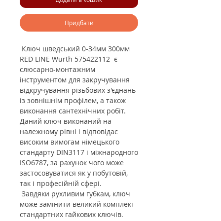
Придбати
Ключ шведський 0-34мм 300мм
RED LINE Wurth 575422112
є
слюсарно-монтажним
інструментом для закручування
відкручування різьбових з'єднань
із зовнішнім профілем, а також
виконання сантехнічних робіт.
Даний ключ виконаний на
належному рівні і відповідає
високим вимогам німецького
стандарту DIN3117 і міжнародного
ISO6787, за рахунок чого може
застосовуватися як у побутовій,
так і професійній сфері.
Завдяки рухливим губкам, ключ
може замінити великий комплект
стандартних гайкових ключів.