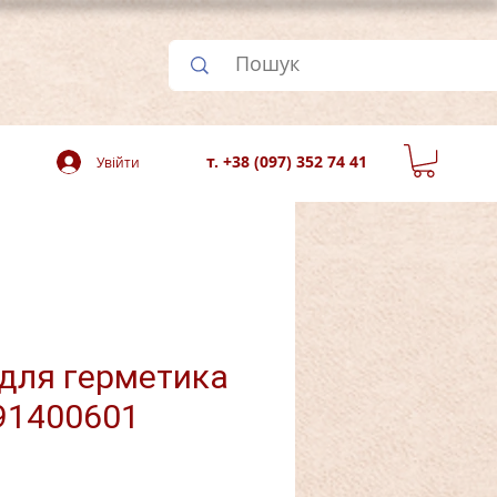
т. +38 (097) 352 74 41
Увійти
 для герметика
91400601