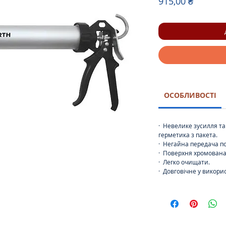
Ціна
915,00 ₴
ОСОБЛИВОСТІ
·
Невелике зусилля та
герметика з пакета.
·
Негайна передача по
·
Поверхня хромован
·
Легко очищати.
·
Довговічне у викори