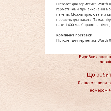
Пістолет для
герметика
Wurth
0
герметиками при виконанні монт
пакетів. Можна працювати з к
поршень для пакета. Також підх
пакеті 400 мл.
Справжня німецьк
Комплект поставки:
Пістолет для герметика Wurth 
Виробник залиш
зовні
Що робит
Як що сталося т
номером +