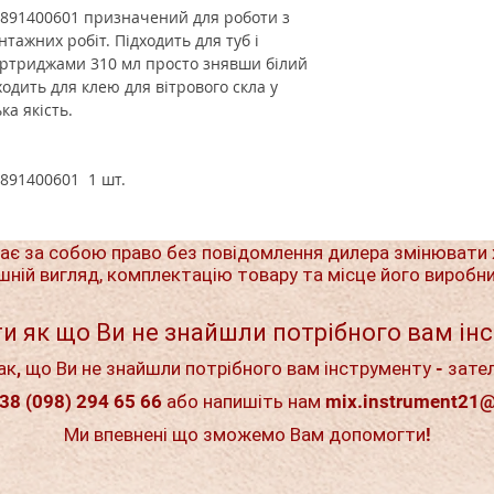
891400601
призначений для роботи з
ажних робіт. Підходить для туб і
артриджами 310 мл просто знявши білий
одить для клею для вітрового скла у
а якість.
0891400601 1 шт.
ає за собою право без повідомлення дилера змінювати 
шній вигляд, комплектацію товару та місце його виробн
и як що Ви не знайшли потрібного вам ін
ак, що Ви не знайшли потрібного вам інструменту - зате
38 (098) 294 65 66 або напишіть нам
mix.instrument21
Ми впевнені що зможемо Вам допомогти!