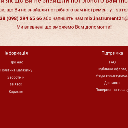
и як що Ви не знайшли потрібного вам ін
ак, що Ви не знайшли потрібного вам інструменту - зате
38 (098) 294 65 66 або напишіть нам
mix.instrument21
Ми впевнені що зможемо Вам допомогти!
Інформація
Підтримка
Про нас
FAQ
Публічна оферта,
Політика магазину
Угода користувача
Зворотній
Доставка,
зв'язок
Повернення товар
Корисне