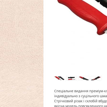
Спеціальне видання преміум-к
індивідуально з суцільного шм
Стрічковий різак і склобій вбуд
якісна модель повсякденного н