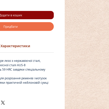
Додати в кошик
Придбати
Характеристики
ре лезо з нержавіючої сталі,
кісної сталі AUS-8
ь 59 HRC завдяки спеціальному
для розрізання ременів і мотузок
дяки практичній нейлоновій сумці