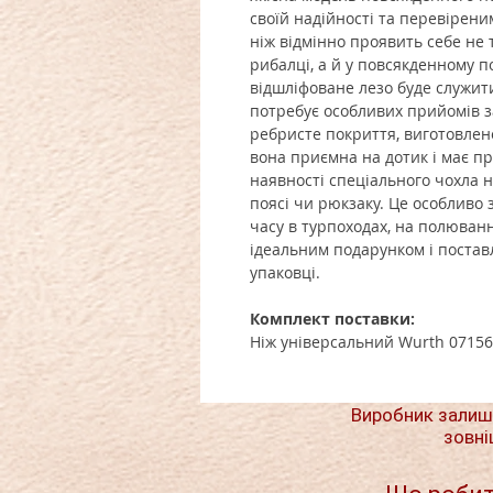
своїй надійності та перевірен
ніж відмінно проявить себе не 
рибалці, а й у повсякденному п
відшліфоване лезо буде служити 
потребує особливих прийомів з
ребристе покриття, виготовлене
вона приємна на дотик і має пр
наявності спеціального чохла 
поясі чи рюкзаку. Це особливо 
часу в турпоходах, на полюван
ідеальним подарунком і постав
упаковці
.
Комплект поставки:
Ніж універсальний Wurth 07156
Виробник залиш
зовні