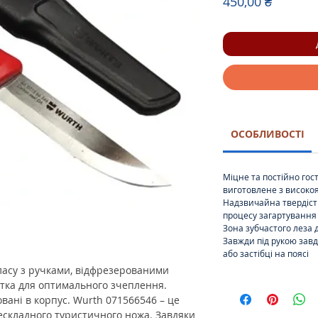
Ціна
450,00 ₴
ОСОБЛИВОСТІ
Міцне та постійно гост
виготовлене з високоя
Надзвичайна твердіст
процесу загартування
Зона зубчастого леза 
Завжди під рукою зав
або застібці на поясі
ласу з ручками, відфрезерованими
атка для оптимального зчеплення.
овані в корпус.
Wurth 071566546 – ​​це
ескладного туристичного ножа. Завдяки