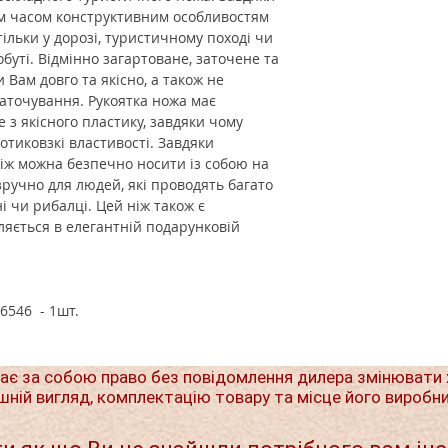
им часом конструктивним особливостям
тільки у дорозі, туристичному поході чи
обуті. Відмінно загартоване, заточене та
Вам довго та якісно, ​​а також не
аточування. Рукоятка ножа має
 з якісного пластику, завдяки чому
отиковзкі властивості. Завдяки
ніж можна безпечно носити із собою на
зручно для людей, які проводять багато
ні чи рибалці.
Цей ніж також є
ляється в елегантній подарунковій
6546 - 1шт.
ає за собою право без повідомлення дилера змінювати 
шній вигляд, комплектацію товару та місце його виробн