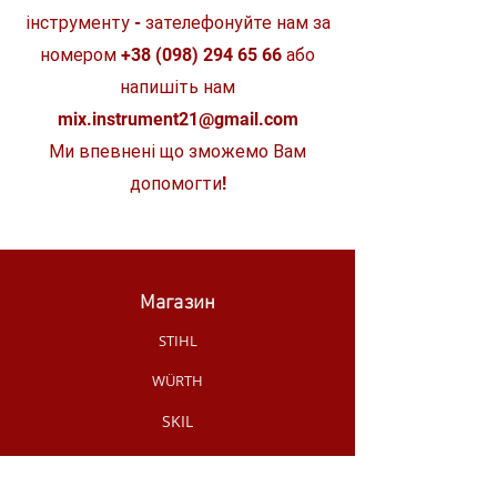
пошкодження стрічки при
інструменту - зателефонуйте нам за
втягуванні в корпус
номером
+38 (098) 294 65 66
або
напишіть нам
mix.instrument21@gmail.com
Ми впевнені що зможемо Вам
допомогти!
Магазин
STIHL
WÜRTH
SKIL
MAKITA