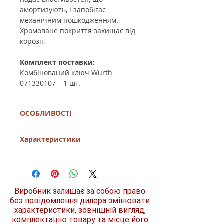
амортизують, і запобігає
механічним пошкодженням.
Хромоване покриття захищає від
корозії.
Комплект поставки:
Комбінований ключ Wurth
071330107
– 1 шт.
ОСОБЛИВОСТІ
- Довжина ключа (L) - 110 мм
Характеристики
- ширина ріжкової частини (b) - 16 мм
- ширина накидної частини (d) - 11,8 мм
Довжина (L)
110
мм
Виробник залишає за собою право
Зовнішній діаметр кільця
11,8
(d)
мм
без повідомлення дилера змінювати
характеристики, зовнішній вигляд,
комплектацію товару та місце його
Розмір ключа
7 мм