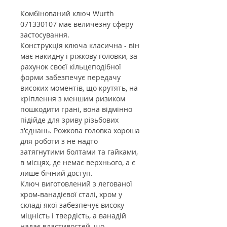
Комбінований ключ Wurth
071330107 має величезну сферу
застосування.
Конструкція ключа класична - він
має накидну і ріжкову головки, за
рахунок своєї кільцеподібної
форми забезпечує передачу
високих моментів, що крутять, на
кріплення з меншим ризиком
пошкодити грані, вона відмінно
підійде для зриву різьбових
з'єднань. Рожкова головка хороша
для роботи з не надто
затягнутими болтами та гайками,
в місцях, де немає верхнього, а є
лише бічний доступ.
Ключ виготовлений з легованої
хром-ванадієвої сталі, хром у
складі якої забезпечує високу
міцність і твердість, а ванадій
надає властивостей, що