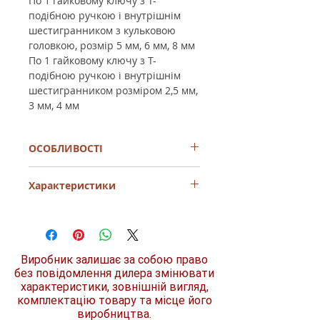
По 1 гайковому ключу з Т-
подібною ручкою і внутрішнім
шестигранником з кульковою
головкою, розмір 5 мм, 6 мм, 8 мм
По 1 гайковому ключу з Т-
подібною ручкою і внутрішнім
шестигранником розміром 2,5 мм,
3 мм, 4 мм
ОСОБЛИВОСТІ
Шестигранне лезо з матовим
Характеристики
хромуванням для оптимального
захисту від корозії і тривалого
терміну служби
Тип шліца
шестигранний
Спеціальна високоякісна сталь
(HEX)
забезпечує оптимальне поєднання
ударної в'язкості й зносостійкості
Виробник залишає за собою право
Матеріал
сталь
Багатокомпонентна рукоятка з
без повідомлення дилера змінювати
твердим сердечником і м'яким
характеристики, зовнішній вигляд,
Розмір/номер
HEX2.5 HEX3 HEX4
покриттям
комплектацію товару та місце його
HEX5 HEX6 HEX8
Нековзкий чорний пластик
виробництва.
забезпечує максимальну передачу