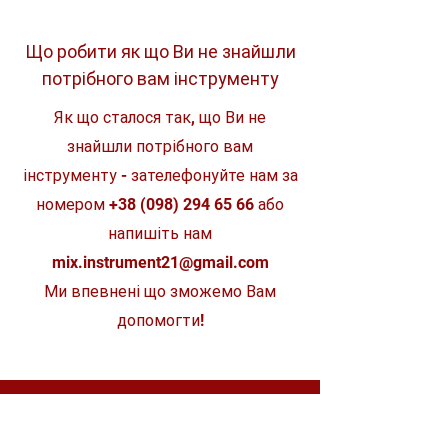
Конструкція
крутного моменту
Т-подібна
Суцільне лезо
Стійкий до надзвичайно високих
Що робити як що Ви не знайшли
Комплектація
набір стандартних
навантажень
викруток
потрібного вам інструменту
Жорсткість і надійна фіксація
завдяки твердому сердечнику і
Призначення
загальне
Як що сталося так, що Ви не
м'якому покриттю
Ергономічна рукоятка для надійного
Тип товару
знайшли потрібного вам
стандартні
захвату і роботи без втоми.
викрутки
Багатокомпонентний пластик
, гума
інструменту - зателефонуйте нам за
Наконечник Black Point
номером
+38 (098) 294 65 66
або
Більш високий крутний момент і
точна посадка
напишіть нам
Довговічна у використанні
mix.instrument21@gmail.com
Ми впевнені що зможемо Вам
допомогти!
Магазин