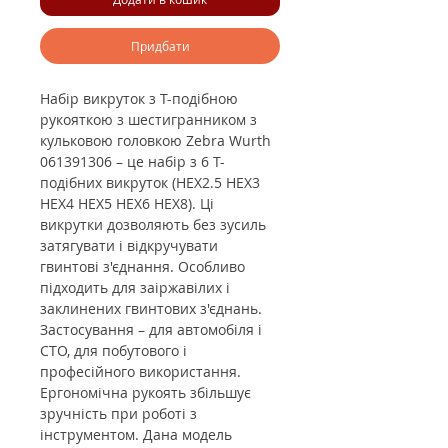
Придбати
Набір викруток з Т-подібною
рукояткою з шестигранником з
кульковою головкою Zebra Wurth
061391306 –
це набір з 6 Т-
подібних викруток (HEX2.5 HEX3
HEX4 HEX5 HEX6 HEX8). Ці
викрутки дозволяють без зусиль
затягувати і відкручувати
гвинтові з'єднання. Особливо
підходить для заіржавілих і
заклинених гвинтових з'єднань.
Застосування – для автомобіля і
СТО, для побутового і
професійного використання.
Ергономічна рукоять збільшує
зручність при роботі з
інструментом. Дана модель