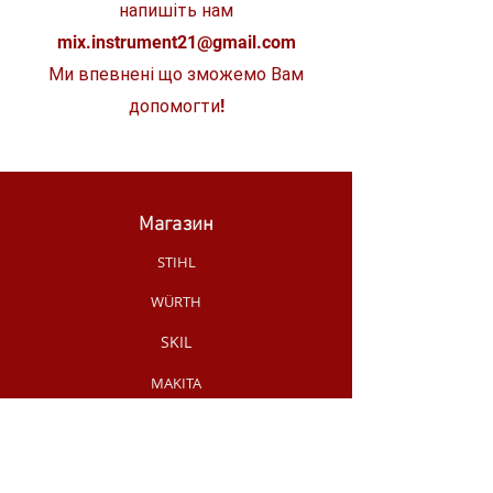
напишіть нам
mix.instrument21@gmail.com
Ми впевнені що зможемо Вам
допомогти!
Магазин
STIHL
WÜRTH
SKIL
MAKITA
MILWAUKEE
OLEO-MAC