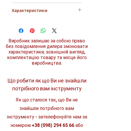
Стрижень з хромованої сталі
Характеристики
Привід по DIN 5260-РН, ISO 8764-РН
Стандарт: DIN 5262
М
агнітний накінечник
Матеріал
сталь
Багатокомпонентний пластик
, гума
Ергономічна рукоятка
Розмір/номер
PH2
Довговічна у використанні
Виробник залишає за собою право
без повідомлення дилера змінювати
Конструкція
пряма
характеристики, зовнішній вигляд,
комплектацію товару та місце його
Особливості
магнітний
виробництва.
накінечник
Призначення
загальне
Що робити як що Ви не знайшли
Довжина леза
100 мм
потрібного вам інструменту
(A)
Як що сталося так, що Ви не
Довжина
106 мм
ручки (B)
знайшли потрібного вам
інструменту - зателефонуйте нам за
Довжина
206 мм
номером
+38 (098) 294 65 66
або