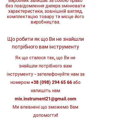
Виробник залишає за собою право
Довжина ручки / ширина
83 /
Ергономічна рукоятка
ручки
27
без повідомлення дилера змінювати
Довговічна у використанні
мм
характеристики, зовнішній вигляд,
комплектацію товару та місце його
Товщина ріжучої кромки x
0,6 x
виробництва.
ширина ріжучої кромки
3,5
мм
Що робити як що Ви не знайшли
потрібного вам інструменту
Як що сталося так, що Ви не
знайшли потрібного вам
інструменту - зателефонуйте нам за
номером
+38 (098) 294 65 66
або
напишіть нам
mix.instrument21@gmail.com
Ми впевнені що зможемо Вам
допомогти!