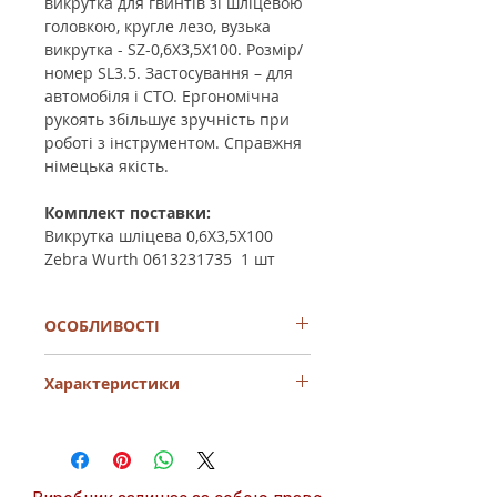
викрутка для гвинтів зі шліцевою
головкою, кругле лезо, вузька
викрутка - SZ-0,6X3,5X100. Розмір/
номер SL3.5. Застосування – для
автомобіля і СТО. Ергономічна
рукоять збільшує зручність при
роботі з інструментом. Справжня
німецька якість.
Комплект поставки:
Викрутка шліцева 0,6X3,5X100
Zebra Wurth 0613231735 1 шт
ОСОБЛИВОСТІ
Стрижень круглого перетину з
Характеристики
хромованої сталі
Привід
по
DIN 5264-A, ISO 2380, Black
Point
Довжина леза (A)
100
Стандарт: DIN 5265
мм
магнітний накінечник
2-компонентний пластик, гума