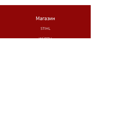
Магазин
STIHL
WÜRTH
SKIL
MAKITA
MILWAUKEE
OLEO-MAC
НОВИНКИ МАГАЗИНУ
РУЧНИЙ
ІНСТРУМЕНТ
АКЦІЇ /
РОЗПРОДАЖ