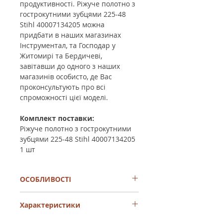
продуктивності. Ріжуче полотно з
гострокутними зубцями 225-48
Stihl 40007134205 можна
придбати в наших магазинах
Інструментал, та Господар у
Житомирі та Бердичеві,
завітавши до одного з наших
магазинів особисто, де Вас
проконсультують про всі
спроможності цієї моделі.
Комплект поставки:
Ріжуче полотно з гострокутними
зубцями 225-48 Stihl 40007134205
1
шт
ОСОБЛИВОСТІ
Міцний і якісний пиляльний диск,
Характеристики
який використовується як змінний
витратний інструмент для мотокос