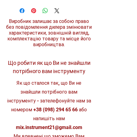
Витримує тривалі робочі
Призначення
Для косіння густої
навантаження, що гарантує
трави, очерету,
тривалий термін служби та якісний
пиляння
кінцевий результат робіт
чагарників,
Виробник залишає за собою право
Для косіння густої трави, очерету,
тонких стовбурів
без повідомлення дилера змінювати
пиляння чагарників, тонких
дерев,
характеристики, зовнішній вигляд,
стовбурів дерев, корчування
корчування
комплектацію товару та місце його
Для вимогливих користувачів і
виробництва.
складних робіт по саду
Застосовується
FS 260, FS 310, FS
Виготовлено із зносостійкого
з мотокосами
350, FS 351 L, FS
матеріалу – сталі
400, FS 410, FS
44 ріжучих зубів
Що робити як що Ви не знайшли
450 K, FS 450, FS
потрібного вам інструменту
460, FS 490, FS
560
Як що сталося так, що Ви не
Матеріал
Сталь
знайшли потрібного вам
Кількість зубів
48
інструменту - зателефонуйте нам за
номером
+38 (098) 294 65 66
або
Діаметр
225 мм
напишіть нам
Посадковий
20 мм
mix.instrument21@gmail.com
отвір
Ми впевнені що зможемо Вам