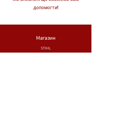
допомогти!
Магазин
STIHL
WÜRTH
SKIL
MAKITA
MILWAUKEE
OLEO-MAC
НОВИНКИ МАГАЗИНУ
РУЧНИЙ
ІНСТРУМЕНТ