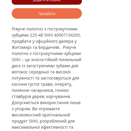
Придбати
Ріжуче полотно з гострокутними
зубцями 225-48 Stihl 40007134205
,
придбати у офіційного дилера у
Житомирі та Бердичеві.
Ріжуче
полотно з гострокутними зубцями
Stihl – це зносостійкий пиляльний
диск із загостреними зубами для
мотокос середньої та високої
потужності та застосовується для
косіння густої трави, очерету,
пиляння чагарників, тонких
стовбурів дерев, корчування.
Допускається використання лише
з упором. Ви отримаєте
високоякісний оригінальний
продукт Stihl, розроблений для
максимальної ефективності та