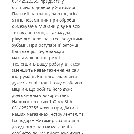
08142523356
, придбати у
офіційного дилера у Житомирі.
Плаский напилок для ланцюгів
STIHL незамінний при обробці
обмежувача глибини різу на всіх
типах ланцюгів, а також для
ріжучого полотна з гострокутними
зубами. При регулярній заточці
Ваш ланцюг буде завжди
максимально гострим і
полегшить Вашу роботу, а також
зменшить навантаження на сам
інструмент. Він виготовлений з
дуже якісної сталі і тому особливо
міцний, що робить його дуже
довговічним у використані.
Напилок плаский 150 мм Stihl
08142523356 можна придбати в
наших магазинах Інструментал, та
Господар у Житомирі, завітавши
до одного з наших магазинів
особисто, де Вас проконсультують