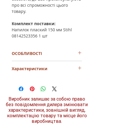
про всі спроможності цього
товару.
Комплект поставки:
Напилок плаский 150 мм Stihl
08142523356
1
шт
ОСОБЛИВОСТІ
Незамінний при обробці
Характеристики
обмежувача глибини різу на всіх
типах ланцюгів
Для ріжучого полотна з
Довжина
150 мм
гострокутними зубами
Ваш ланцюг завжди максимально
Призначення
для обмежувача
гострий
Виробник залишає за собою право
глибини різу
Виготовлений з міцної та якісної
для ріжучого
без повідомлення дилера змінювати
сталі
полотна з
характеристики, зовнішній вигляд,
Тривалий ресурс використання
гострокутними
комплектацію товару та місце його
Висока продуктивність
зубами
виробництва.
Робочий комфорт
Довговічність