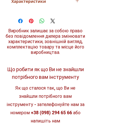
Характеристики
високоефективна адгезійна олива
Застосовується навіть у важких
умовах
Призначення
Мастило для
Виготовлено на мінеральній основі
змащення
Чудово захищає ланцюг та шину від
ланцюга
зносу
Виробник залишає за собою право
Захист пильної гарнітури від
Технологія
Мінеральне,
без повідомлення дилера змінювати
деревної смоли, навіть при
адгезійне
характеристики, зовнішній вигляд,
тривалих простоях
комплектацію товару та місце його
Знижує зношування інструменту
Температура
до -15°C
виробництва.
Рекомендована температура
експлуатації
застосування до -15 градусів за
цельсієм
Колір
Висока якість
Коричневий
Що робити як що Ви не знайшли
потрібного вам інструменту
Температура
до -20°C
зберігання
Як що сталося так, що Ви не
Місткість
1 л
знайшли потрібного вам
інструменту - зателефонуйте нам за
номером
+38 (098) 294 65 66
або
напишіть нам