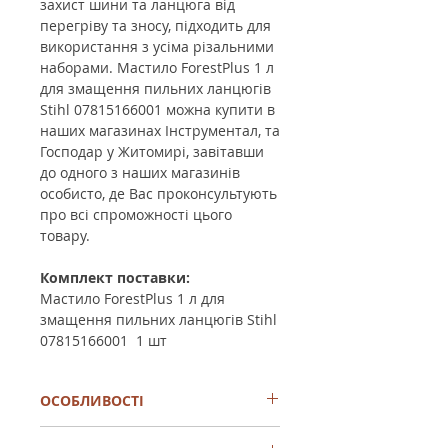
захист шини та ланцюга від
перегріву та зносу, підходить для
використання з усіма різальними
наборами. Мастило ForestPlus 1 л
для змащення пильних ланцюгів
Stihl 07815166001 можна купити в
наших магазинах Інструментал, та
Господар у Житомирі, завітавши
до одного з наших магазинів
особисто, де Вас проконсультують
про всі спроможності цього
товару.
Комплект поставки:
Мастило ForestPlus 1 л для
змащення пильних ланцюгів Stihl
07815166001
1
шт
ОСОБЛИВОСТІ
Це напівсинтетична високоякісна та