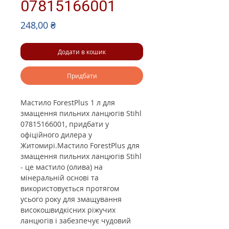
07815166001
Ціна
248,00 ₴
Додати в кошик
Придбати
Мастило ForestPlus 1 л для
змащення пильних ланцюгів Stihl
07815166001
, придбати у
офіційного дилера у
Житомирі.
Мастило ForestPlus для
змащення пильних ланцюгів Stihl
- це мастило (олива) на
мінеральній основі та
використовується протягом
усього року для змащування
високошвидкісних ріжучих
ланцюгів і забезпечує чудовий