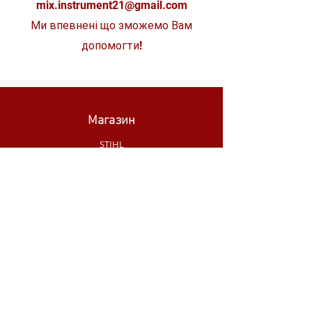
mix.instrument21@gmail.com
Ми впевнені що зможемо Вам
допомогти!
Магазин
STIHL
WÜRTH
SKIL
MAKITA
MILWAUKEE
OLEO-MAC
НОВИНКИ МАГАЗИНУ