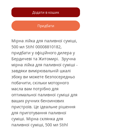
Додати в кошик
Придбати
Мірна лійка для паливної суміші,
500 мл Stihl 00008810182,
придбати у офіційного дилера у
Бердичеві та Житомирі.
Зручна
мірна лійка для паливної суміші -
завдяки вимірювальній шкалі
збоку ви можете безпосередньо
побачити, скільки моторного
масла вам потрібно для
оптимальної паливної суміші для
ваших ручних бензинових
пристроїв. Це ідеальне рішення
для приготування паливної
суміші. Мірна склянка для
паливної суміші, 500 мл Stihl