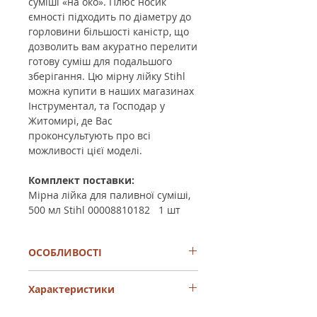
суміші «на око». Плюс носик
ємності підходить по діаметру до
горловини більшості каністр, що
дозволить вам акуратно перелити
готову суміш для подальшого
зберігання. Цю мірну лійку Stihl
можна купити в наших магазинах
Інструментал, та Господар у
Житомирі, де Вас
проконсультують про всі
можливості цієї моделі.
Комплект поставки:
Мірна лійка для паливної суміші,
500 мл Stihl 00008810182
1 шт
ОСОБЛИВОСТІ
Підходить для всіх видів палива та
Характеристики
мастил
Виготовлена зі спеціального
пластику