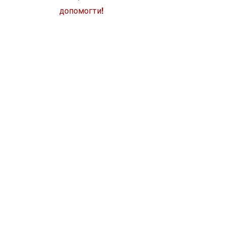
допомогти!
Магазин
STIHL
WÜRTH
SKIL
MAKITA
MILWAUKEE
OLEO-MAC
НОВИНКИ МАГАЗИНУ
РУЧНИЙ
ІНСТРУМЕНТ