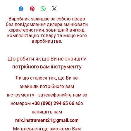
Колір
помаранчевий
Протидіють виникненню статичної
електрики
Тип
мірна лійка
Мірна ємність для точного
Виробник залишає за собою право
дозування
без повідомлення дилера змінювати
Висока якість та довговічність
характеристики, зовнішній вигляд,
Форма
кругла
комплектацію товару та місце його
виробництва.
Об'єм, л
0.5
Мірна шкала
так
Що робити як що Ви не знайшли
Бренд
STIHL
потрібного вам інструменту
Матеріал
високоякісний
Як що сталося так, що Ви не
пластик
знайшли потрібного вам
Батьківщина
Німеччина
інструменту - зателефонуйте нам за
бренду
номером
+38 (098) 294 65 66
або
напишіть нам
mix.instrument21@gmail.com
Ми впевнені що зможемо Вам