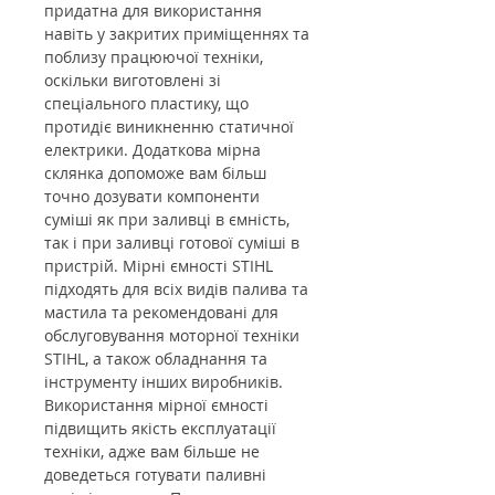
придатна для використання
навіть у закритих приміщеннях та
поблизу працюючої техніки,
оскільки виготовлені зі
спеціального пластику, що
протидіє виникненню статичної
електрики. Додаткова мірна
склянка допоможе вам більш
точно дозувати компоненти
суміші як при заливці в ємність,
так і при заливці готової суміші в
пристрій. Мірні ємності STIHL
підходять для всіх видів палива та
мастила та рекомендовані для
обслуговування моторної техніки
STIHL, а також обладнання та
інструменту інших виробників.
Використання мірної ємності
підвищить якість експлуатації
техніки, адже вам більше не
доведеться готувати паливні