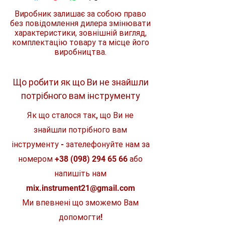
Форма
квадратна,
Велика ручка
Виробник залишає за собою право
вертикальна,
Зносостійкий пластик
комбінована
без повідомлення дилера змінювати
Висока якість та довговічність
характеристики, зовнішній вигляд,
комплектацію товару та місце його
Об'єм, л
5/3
виробництва.
Мірна шкала
так
Що робити як що Ви не знайшли
Бренд
STIHL
потрібного вам інструменту
Матеріал
високоякісний
Як що сталося так, що Ви не
пластик
знайшли потрібного вам
Батьківщина
Німеччина
інструменту - зателефонуйте нам за
бренду
номером
+38 (098) 294 65 66
або
напишіть нам
mix.instrument21@gmail.com
Ми впевнені що зможемо Вам
допомогти!