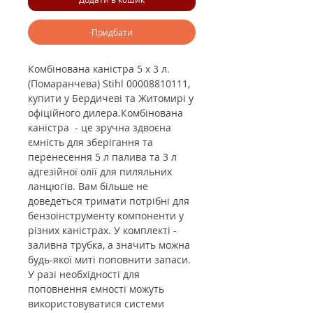
Придбати
Комбінована каністра 5 х 3 л.
(Помаранчева) Stihl 00008810111,
купити у Бердичеві та Житомирі у
офіційного дилера.
Комбінована
каністра - це зручна здвоєна
ємність для зберігання та
перенесення 5 л палива та 3 л
адгезійної олії для пиляльних
ланцюгів. Вам більше не
доведеться тримати потрібні для
бензоінструменту компоненти у
різних каністрах. У комплекті -
заливна трубка, а значить можна
будь-якої миті поповнити запаси.
У разі необхідності для
поповнення ємності можуть
використовуватися системи