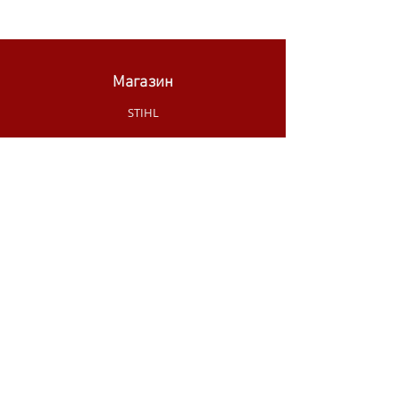
Магазин
STIHL
WÜRTH
SKIL
MAKITA
MILWAUKEE
OLEO-MAC
НОВИНКИ МАГАЗИНУ
РУЧНИЙ
ІНСТРУМЕНТ
АКЦІЇ /
РОЗПРОДАЖ