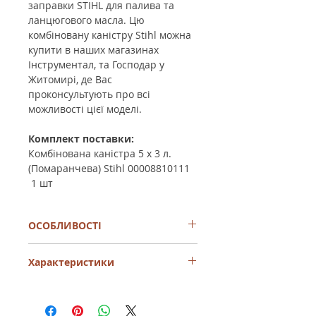
заправки STIHL для палива та
ланцюгового масла. Цю
комбіновану каністру Stihl можна
купити в наших магазинах
Інструментал, та Господар у
Житомирі, де Вас
проконсультують про всі
можливості цієї моделі.
Комплект поставки:
Комбінована каністра 5 х 3 л.
(Помаранчева) Stihl 00008810111
1 шт
ОСОБЛИВОСТІ
Міцний подвійний контейнер з
Характеристики
помаранчевого пластику
Зберігання різних видів рідин
Зручність та простота
Колір
помаранчевий
Мала вага
Трубчаста насадка