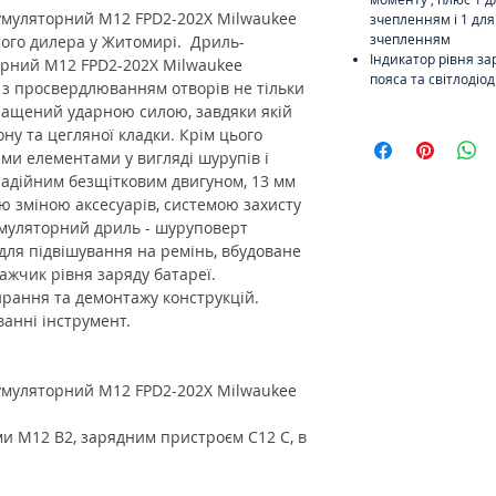
умуляторний M12 FPD2-202X Milwaukee
зчепленням і 1 дл
зчепленням
ного дилера у Житомирі. Дриль-
Індикатор рівня за
орний M12 FPD2-202X Milwaukee
пояса та світлодіо
 з просвердлюванням отворів не тільки
оснащений ударною силою, завдяки якій
ну та цегляної кладки. Крім цього
ми елементами у вигляді шурупів і
надійним безщітковим двигуном, 13 мм
 зміною аксесуарів, системою захисту
умуляторний дриль - шуруповерт
для підвішування на ремінь, вбудоване
кажчик рівня заряду батареї.
ирання та демонтажу конструкцій.
ванні інструмент.
умуляторний M12 FPD2-202X Milwaukee
ми M12 B2, зарядним пристроєм C12 C, в