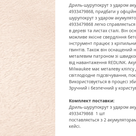
Дриль-шурупокрут з ударом ак
4933479868, придбати у офіцій
шурупокрут з ударом акумулят
4933479868 легко справляється
в дереві та листах сталі. Він 
можливе якісне свердління бето
інструмент працює з кріпильни
гвинтів. Також він оснащений 
металевим патроном зі швидкою
від навантаження REDLINK. Ак
Milwaukee має металеву кліпсу 
світлодіодне підсвічування, по
Використовується в процесі зб
Зручний і безпечний у користу
Комплект поставки:
Дриль-шурупокрут з ударом ак
4933479868 1 шт
поставляється з 2 акумулятора
кейсі.