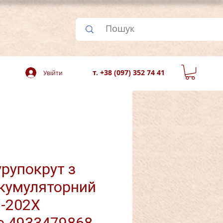
т. +38 (097) 352 74 41
Увійти
рупокрут з
кумуляторний
-202X
e 4933479868