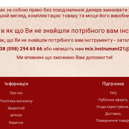
ає за собою право без повідомлення дилера змінювати 
шній вигляд, комплектацію товару та місце його виробн
и як що Ви не знайшли потрібного вам ін
ак, що Ви не знайшли потрібного вам інструменту - зате
38 (098) 294 65 66 або напишіть нам
mix.instrument21
Ми впевнені що зможемо Вам допомогти!
Інформація
Підтримка
Про нас
FAQ
Публічна оферта,
Політика магазину
Угода користувача
Зворотній
Доставка,
зв'язок
Повернення товар
Корисне