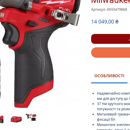
Артикул: 4933479868
Ціна
14 049,00 ₴
ОСОБЛИВОСТІ
Надзвичайно компа
мм для доступу до 
37 Нм крутного мо
потужності та розм
Металевий тримач 
фіксації біт
Механічне зчеплен
моменту , плюс 1 