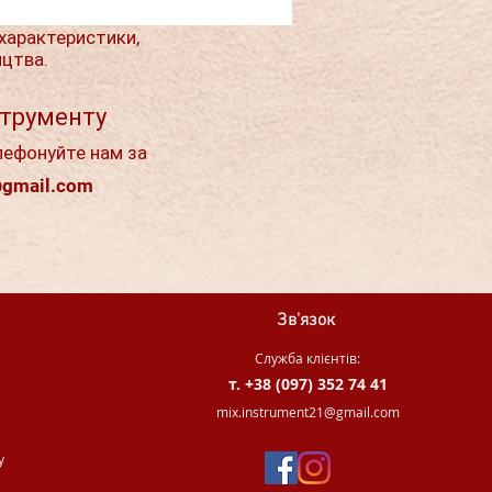
характеристики,
ицтва.
струменту
лефонуйте нам за
@gmail.com
Зв'язок
Служба клієнтів:
т. +38 (097) 352 74 41
.
mix.instrument21@gmail.com
у