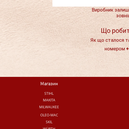
Виробник залиш
зовні
Що робит
Як що сталося т
номером +
Магазин
STIHL
MAKITA
MILWAUKEE
OLEO-MAC
SKIL
WÜRTH