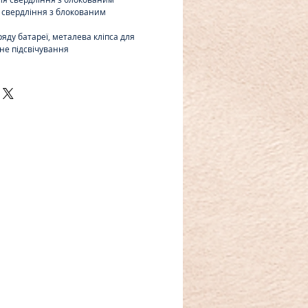
я свердління з блокованим
ряду батареї, металева кліпса для
дне підсвічування