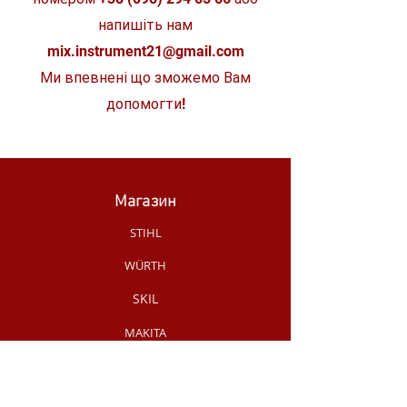
напишіть нам
mix.instrument21@gmail.com
Ми впевнені що зможемо Вам
допомогти!
Магазин
STIHL
WÜRTH
SKIL
MAKITA
MILWAUKEE
OLEO-MAC