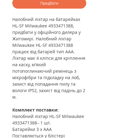
Придбати
Налобний ліхтар на батарейках
HL-SF Milwaukee 4933471388,
придбати у офіційного дилера у
Житомирі. Налобний ліхтар
Milwaukee HL-SF 4933471388
працює від батарей тип ААА.
Ліхтар має 4 кліпси для кріплення
на каску, м'який
потопоглинаючий ремінець з
мікрофібри та підкладку на лоб,
захист від попадання пилу та
вологи IP52, захист від падінь до 2
м.
Комплект поставки:
Налобний ліхтар HL-SF Milwaukee
4933471388– 1 шт.
Батарейки 3 x AAA
Поставляється у блістері