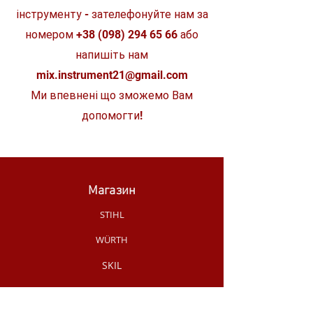
Сфокусований
350
працює на 3 AAA батареях (у
інструменту - зателефонуйте нам за
яскравий
комплекті)
номером
+38 (098) 294 65 66
або
Загальна вага (кг)
0.1
напишіть нам
mix.instrument21@gmail.com
Поставляється в
Блістер
Ми впевнені що зможемо Вам
Розподіл світла (м)
100
допомогти!
Сумісність
Батарейки
Тип акумулятора
3 x AAA
Магазин
STIHL
WÜRTH
SKIL
MAKITA