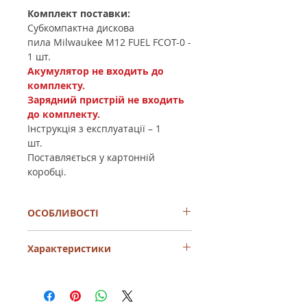
Комплект поставки:
Субкомпактна дискова
пила Milwaukee M12 FUEL FCOT-0 -
1 шт.
Акумулятор не входить до
комплекту.
Зарядний пристрій не входить
до комплекту.
Інструкція з експлуатації – 1
шт.
Поставляється у картонній
коробці.
ОСОБЛИВОСТІ
Швидкий, акуратний різ до 20,000
Характеристики
об/хв
Оптимальний, ергономічний
дизайн для кращого контролю та
Виробник
Milwaukee
роботи однією рукою. Всього 1.1 кг
вага та 226 мм довжина
Модель
M12 FCOT-0