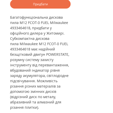
Придбати
Багатофункціональна дискова
пила M12 FCOT-0 FUEL Milwaukee
4933464618, придбати у
офіційного дилера у Житомирі.
Субкомпактна дискова
пила Milwaukee M12 FCOT-0 FUEL
4933464618 має надійний
безщітковий двигун POWERSTATE,
розумну систему захисту
інструменту від перевантаження,
вбудований індикатор рівня
заряду акумулятора, світлодіодне
підсвічування.
Можливість
різання різних матеріалів за
допомогою змінних дисків
(відрізний диск по металу,
абразивний та алмазний для
різання плитки)
.