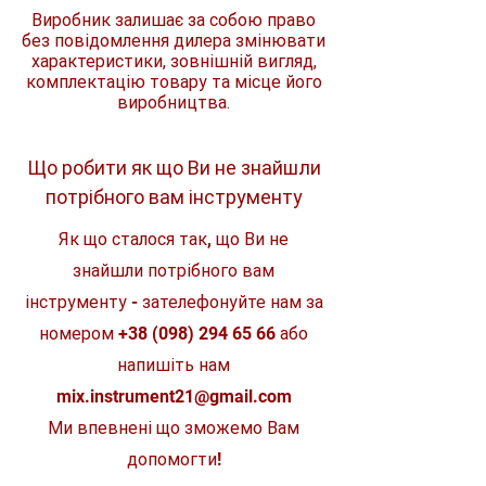
Можливість різання різних
Виробник залишає за собою право
FUEL
матеріалів за допомогою змінних
без повідомлення дилера змінювати
дисків (відрізний диск по металу,
характеристики, зовнішній вигляд,
Захист від
Ні
абразивний та алмазний для
комплектацію товару та місце його
відкидання назад
різання плитки)
виробництва.
Дуже здатний інструмент для
Макс. глибина
вирішення проблем різання сталі,
16.3 мм
різання
нержавіючої сталі, кольорових
металів, гіпсокартону, волокнистого
Що робити як що Ви не знайшли
цементу, пластику та кераміки.
Напруга
12 В
потрібного вам інструменту
Захист і напрям обертання диска з
прямим/зворотним обертанням для
Тип акумулятора
Li-ion
Як що сталося так, що Ви не
захисту користувача від викиду
сміття в різних положеннях різання
Швидкість без
знайшли потрібного вам
0-20000 об/
Швидкознімна підошва з
навантаження
хв
регулюванням глибини різу та
інструменту - зателефонуйте нам за
опційний адаптер для відведення
Діаметр диска
76 мм
номером
+38 (098) 294 65 66
або
пилу
Компанія Milwaukee® розробила та
напишіть нам
Внутрішній діаметр
10 мм
побудувала безщітковий двигун
диска
mix.instrument21@gmail.com
POWERSTATE™, що забезпечує
більшу потужність у більш
Ми впевнені що зможемо Вам
Вага
компактному розмірі.
1 кг
Інтелектуальна система REDLINK
допомогти!
PLUS™ забезпечує передовий