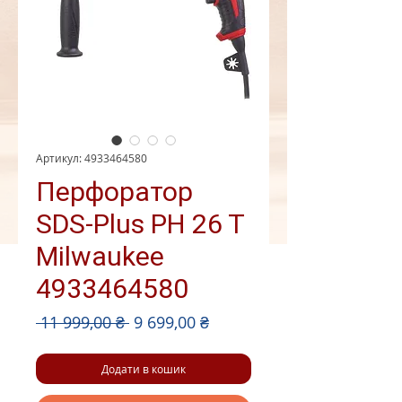
Артикул: 4933464580
Перфоратор
SDS-Plus PH 26 T
Milwaukee
4933464580
Звичайна
За
 11 999,00 ₴ 
9 699,00 ₴
ціна
розпродажем
Додати в кошик