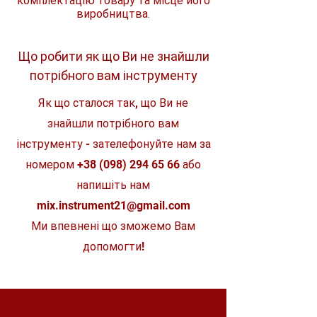
комплектацію товару та місце його
під час закушування бура
виробництва.
Діаметр свердління
X версія комплектується FIXTEC™
13 мм
у сталі
адаптером та додатковим
безключовим патроном
4 м кабель
Що робити як що Ви не знайшли
Діаметр свердління
26 мм
в бетоні
потрібного вам інструменту
Сила удару
2.4 Дж
Як що сталося так, що Ви не
Тип патрона
знайшли потрібного вам
SDS-плюс
інструменту - зателефонуйте нам за
вага
2.4 Кг
номером
+38 (098) 294 65 66
або
напишіть нам
mix.instrument21@gmail.com
Ми впевнені що зможемо Вам
допомогти!