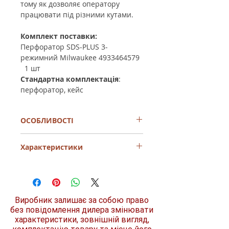
тому як дозволяє оператору
працювати під різними кутами.
Комплект поставки:
Перфоратор SDS-PLUS 3-
режимний Milwaukee 4933464579
1 шт
Стандартна комплектація
:
перфоратор
, кейс
ОСОБЛИВОСТІ
Потужний, міцний та компактний
Характеристики
перфоратор для свердління цегли та
бетону
2.4 Дж енергія удару забезпечує
Тип інструмента
Перфоратор
преміальну швидкість свердління
800 Вт двигун забезпечує достатню
Живлення
Мережа
потужність для важких завдань
Виробник залишає за собою право
Оптимальний для свердління
без повідомлення дилера змінювати
Діаметр свердління
30 мм
діаметрами від 6 – 16 мм.
характеристики, зовнішній вигляд,
у дереві
Муфта безпеки захищає оператора