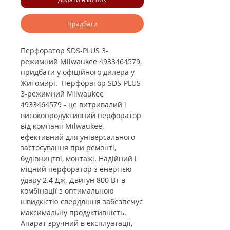
Придбати
Перфоратор SDS-PLUS 3-
режимний Milwaukee 4933464579,
придбати у офіційного дилера у
Житомирі. Перфоратор SDS-PLUS
3-режимний Milwaukee
4933464579 - це
в
итривалий і
високопродуктивний перфоратор
від компанії Milwaukee,
ефективний для універсального
застосування при ремонті,
будівництві, монтажі.
Надійний і
міцний перфоратор з енергією
удару
2.4
Дж
. Двигун 800 Вт в
комбінації з оптимальною
швидкістю свердління забезпечує
максимальну продуктивність.
Апарат зручний в експлуатації,