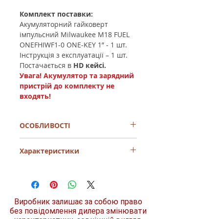
Комплект поставки:
Акумуляторний гайковерт
імпульсний Milwaukee M18 FUEL
ONEFHIWF1-0 ONE-KEY 1” - 1 шт.
Інструкція з експлуатації – 1 шт.
Постачається в
HD кейсі.
Увага! Акумулятор та зарядний
пристрій до комплекту не
входять!
ОСОБЛИВОСТІ
Лідер на ринку 1” імпульсний
Характеристики
гайковерт
Зниження витрат - немає
генераторів та компресорів
Виробник
Milwaukee
Гайковерт забезпечує крутний
момент 2440 Нм для всіх гвинтів
Модель
M18 ONEFHIWF1-
M42
Виробник залишає за собою право
0X
Безщітковий двигун POWERSTATE™
без повідомлення дилера змінювати
забезпечує велику потужність та