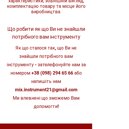
характеристики, зовнішній вигляд,
Кількість
4
тривалий термін служби
комплектацію товару та місце його
режимів
REDLINK PLUS™ інтелектуальна
роботи
виробництва.
система захищає інструмент та
підвищує продуктивність
Крутний
ONE-KEY™ пропонує хмарну систему
2400 Нм
момент
зберігання даних та організації
Що робити як що Ви не знайшли
зривання
парку інструментів, яка підтримує як
потрібного вам інструменту
гайки
відстеження розташування, так і
захист від крадіжок
Як що сталося так, що Ви не
Підключення через Bluetooth™ з
Макс. діаметр
M42
Milwaukee® ONE-KEY™
болта
знайшли потрібного вам
Гнучка система акумуляторів:
сумісна з усіма акумуляторами
інструменту - зателефонуйте нам за
Макс.
530 / 1020 / 1800 /
Milwaukee® M18™
обертаючий
2033 Нм
номером
+38 (098) 294 65 66
або
момент
напишіть нам
Частота ударів
1350/1650/2100/0-
mix.instrument21@gmail.com
2500 уд/хв
Ми впевнені що зможемо Вам
Напруга
18 В
допомогти!
Тип
Li-ion
акумулятора