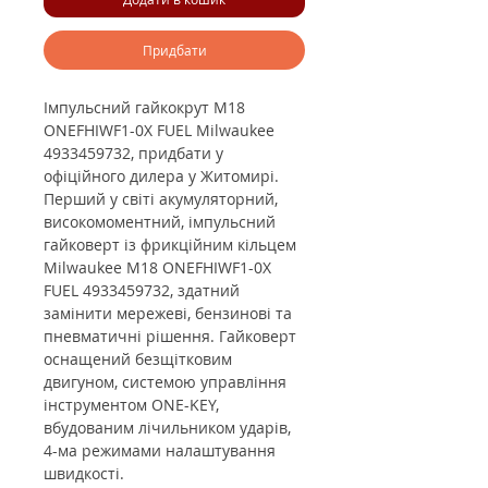
Придбати
Імпульсний гайкокрут M18
ONEFHIWF1-0X FUEL Milwaukee
4933459732, придбати у
офіційного дилера у Житомирі.
Перший у світі акумуляторний,
високомоментний, імпульсний
гайковерт із фрикційним кільцем
Milwaukee M18 ONEFHIWF1-0X
FUEL 4933459732, здатний
замінити мережеві, бензинові та
пневматичні рішення. Гайковерт
оснащений безщітковим
двигуном, системою управління
інструментом ONE-KEY,
вбудованим лічильником ударів,
4-ма режимами налаштування
швидкості.