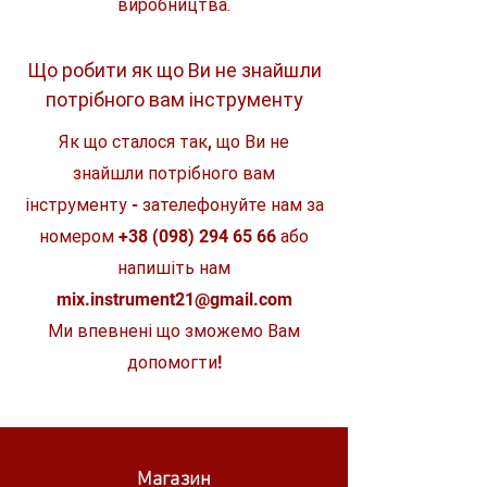
виробництва.
Напруга, В
Великий вимикач
3
У комплекті поставки: 2 батарейки
ААА
Тип батарейки
2 x AAA
Що робити як що Ви не знайшли
Кількість батарей у
2
потрібного вам інструменту
комплекті
Як що сталося так, що Ви не
Люмені
100
знайшли потрібного вам
Тривалість дії, год.
3
інструменту - зателефонуйте нам за
номером
+38 (098) 294 65 66
або
Довжина
30
світлового
напишіть нам
променя, м
mix.instrument21@gmail.com
Ми впевнені що зможемо Вам
допомогти!
Магазин