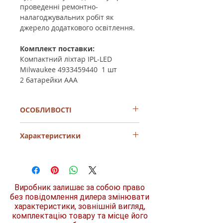
проведенні ремонтно-
налагоджувальних робіт як
джерело додаткового освітлення.
Комплект поставки:
Компактний ліхтар IPL-LED
Milwaukee 4933459440 1 шт
2 батарейки ААА
ОСОБЛИВОСТІ
TRUEVIEW™ – високоефективне
Характеристики
освітлювальне рішення на 100
люменів
Стійка рама з високоякісного
Тип
LED
авіаційного алюмінію для
максимальної міцності
живлення
З
Пилонепроникний і захищений від
Виробник залишає за собою право
акумулятором
тимчасового занурення (клас
без повідомлення дилера змінювати
захисту IP 67)
характеристики, зовнішній вигляд,
вага, кг
0.1
Захищена зона укусу
комплектацію товару та місце його
Знімна кліпса для пояса