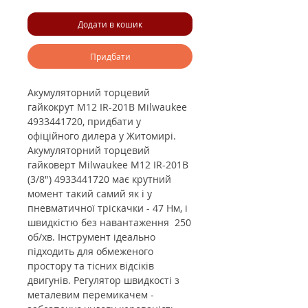
Додати в кошик
Придбати
Акумуляторний торцевий
гайкокрут M12 IR-201B Milwaukee
4933441720, придбати у
офіційного дилера у Житомирі.
Акумуляторний торцевий
гайковерт Milwaukee M12 IR-201B
(3/8") 4933441720 має крутний
момент такий самий як і у
пневматичної тріскачки - 47 Нм, і
швидкістю без навантаження 250
об/хв.
Інструмент
ідеально
підходить для обмеженого
простору та тісних відсіків
двигунів. Регулятор швидкості з
металевим перемикачем -