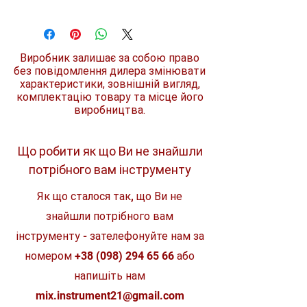
Компактна конструкція - ідеально
Виробник
Milwaukee
підходить для обмеженого простору
та тісних відсіків двигунів.
Модель
M12 IR-201B
Регулятор швидкості з металевим
Виробник залишає за собою право
3/8
перемикачем забезпечує чудову
без повідомлення дилера змінювати
керованість під час роботи.
характеристики, зовнішній вигляд,
Макс. обертаючий
47 Нм
Контроль стану окремих елементів
комплектацію товару та місце його
момент
акумулятора оптимізує час роботи
виробництва.
інструменту та забезпечує
Похибка рівня
довговічність акумулятора
1.5 м/с²
вібрації при
Акумулятори REDLITHIUM-ION мають
загвинчуванні
чудову конструкцію корпусу,
Що робити як що Ви не знайшли
шурупа
електроніку та бездоганну
потрібного вам інструменту
продуктивність, що дозволяє
збільшити час роботи та термін
Похибка рівня
3 дБА
Як що сталося так, що Ви не
служби.
звукового тиску
Акумуляторна система: працює з
знайшли потрібного вам
усіма акумуляторами Milwaukee M12.
Похибка рівня
3 дБА
інструменту - зателефонуйте нам за
звукової потужності
номером
+38 (098) 294 65 66
або
Рівень вібрації при
<2.5 м/с²
напишіть нам
загвинчуванні
шурупа
mix.instrument21@gmail.com