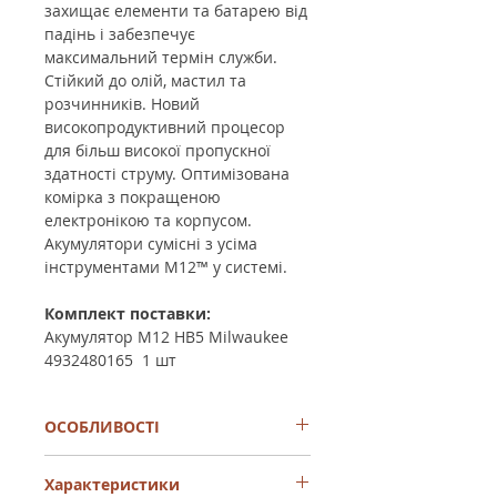
захищає елементи та батарею від
падінь і забезпечує
максимальний термін служби.
Стійкий до олій, мастил та
розчинників. Новий
високопродуктивний процесор
для більш високої пропускної
здатності струму. Оптимізована
комірка з покращеною
електронікою та корпусом.
Акумулятори сумісні з усіма
інструментами M12™ у системі.
Комплект поставки:
Акумулятор M12 HB5 Milwaukee
4932480165 1 шт
ОСОБЛИВОСТІ
Нова батарея M12™ 5,0-Ah HIGH
Характеристики
OUTPUT™ забезпечує на 25% більше