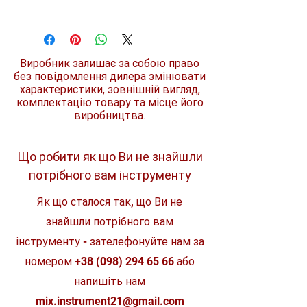
енергії, ніж батарея M12 B4
REDLITHIUM™
Напруга
12 В
Працює на 25% нижче, ніж інші
акумулятора
батареї M12™ REDLITHIUM™ у
найважчих умовах
Виробник залишає за собою право
Тип
Li-Ion
Складна електроніка: інтелект
акумулятора
без повідомлення дилера змінювати
REDLINK™
характеристики, зовнішній вигляд,
Захист від перевантаження -
комплектацію товару та місце його
Ємність
5 Аг
запобігає випадковому
аккумулятору
виробництва.
пошкодженню користувачами свого
акумуляторного інструменту
Вага
Система керування температурою -
0.45 кг
підтримує ідеальний температурний
Що робити як що Ви не знайшли
діапазон акумулятора для
Габарити
107х74х126 мм
потрібного вам інструменту
забезпечення максимального
терміну служби
Призначення
Для
Як що сталося так, що Ви не
Моніторинг однієї клітинки -
електроінструменту
забезпечує оптимальне заряджання
знайшли потрібного вам
та розряджання для максимального
терміну служби
інструменту - зателефонуйте нам за
Клас
професійний
Захист від розряду запобігає
номером
+38 (098) 294 65 66
або
пошкодженню клітин через
глибокий розряд
напишіть нам
*Порівняно з іншими літій-іонними
mix.instrument21@gmail.com
технологіями та/або попередньою