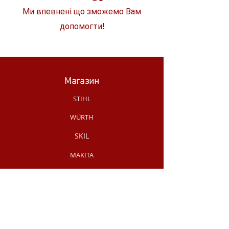
Ми впевнені що зможемо Вам
допомогти!
Магазин
STIHL
WÜRTH
SKIL
MAKITA
MILWAUKEE
OLEO-MAC
НОВИНКИ МАГАЗИНУ
РУЧНИЙ