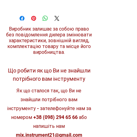
Опис
STUD GEN II
Полотно можна висунути у висячому
положенні на довжину до 4 метрів.
Додатковий захист полотна перших 15
Ширина леза, мм
33
днів.
Виробник залишає за собою право
Шкала нанесена з двох боків полотна –
без повідомлення дилера змінювати
зручність читання вимірювань.
характеристики, зовнішній вигляд,
Запатентована система зупинки
комплектацію товару та місце його
полотна: захищає пальці при
змотуванні полотна.
виробництва.
Корпус виготовлений з міцного
пластику ABS з прогумованим
покриттям.
Що робити як що Ви не знайшли
Кріплення для ременя виконане з дроту
потрібного вам інструменту
- менше "рве" кишені.
Отвір для приєднання до страхової
системи.
Як що сталося так, що Ви не
Клас точності ІІ.
знайшли потрібного вам
інструменту - зателефонуйте нам за
номером
+38 (098) 294 65 66
або
напишіть нам
mix.instrument21@gmail.com