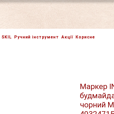
SKIL
Ручний інструмент
Акції
Корисне
Маркер I
будмайда
чорний M
4932471