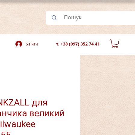
т. +38 (097) 352 74 41
Увійти
NKZALL для
нчика великий
ilwaukee
555