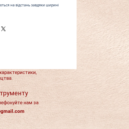
ються на відстань завдяки ширині
характеристики,
ицтва.
струменту
лефонуйте нам за
@gmail.com