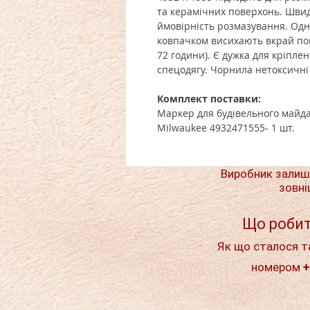
та керамічних поверхонь. Шви
ймовірність розмазування. Одн
ковпачком висихають вкрай пов
72 години). Є дужка для кріпле
спецодягу. Чорнила нетоксичні
Комплект поставки:
Маркер для будівельного майд
Milwaukee 4932471555- 1 шт.
Виробник залиш
зовні
Що робит
Як що сталося т
номером +