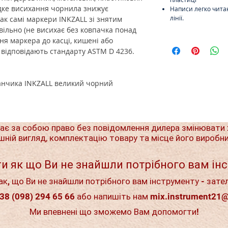
дке висихання чорнила знижує
Написи легко чита
лінії.
ак самі маркери INKZALL зі знятим
ільно (не висихає без ковпачка понад
ння маркера до касці, кишені або
 відповідають стандарту ASTM D 4236.
анчика INKZALL великий чорний
ає за собою право без повідомлення дилера змінювати 
шній вигляд, комплектацію товару та місце його виробн
и як що Ви не знайшли потрібного вам ін
ак, що Ви не знайшли потрібного вам інструменту - зате
38 (098) 294 65 66 або напишіть нам
mix.instrument21
Ми впевнені що зможемо Вам допомогти!