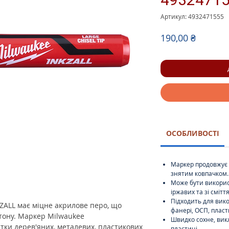
Артикул: 4932471555
Ціна
190,00 ₴
ОСОБЛИВОСТІ
Маркер продовжує п
знятим ковпачком.
Може бути викорис
іржавих та зі смітт
Підходить для вико
ZALL має міцне акрилове перо, що
фанері, ОСП, пласт
етону. Маркер Milwaukee
Швидко сохне, ви
тки дерев'яних, металевих, пластикових
пластиці