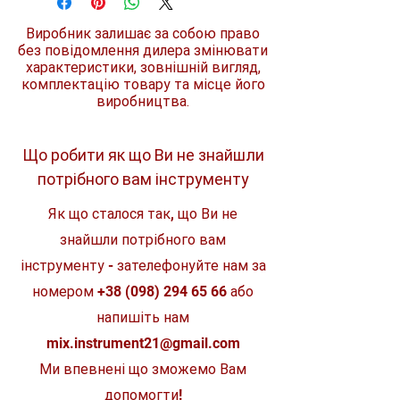
максимальну точність
капсул
Амортизуючі та знімні гумові
Виробник залишає за собою право
торцеві заглушки.
Тип корпусу
коробчатий
без повідомлення дилера змінювати
Гумові вставки та рукоятки
характеристики, зовнішній вигляд,
перешкоджають ковзанню по
комплектацію товару та місце його
Довжина
600 мм
поверхні
виробництва.
Міцний підвісний отвір для
Матеріал корпусу
зберігання.
метал
VPA сертифікат на точність.
Гарантована точність протягом
Що робити як що Ви не знайшли
Призначення
для
терміну служби. З точністю 029°
будівельних
потрібного вам інструменту
(0.0005 ½/дюйм, 0.5 мм/м)
робіт
Як що сталося так, що Ви не
Особливості
без магніту
знайшли потрібного вам
Точність
± 0.5 мм/м
інструменту - зателефонуйте нам за
вимірювання
номером
+38 (098) 294 65 66
або
Тип товару
пузирькові
напишіть нам
Клас
професійний
mix.instrument21@gmail.com
Ми впевнені що зможемо Вам
Вид інструменту
ручний
допомогти!