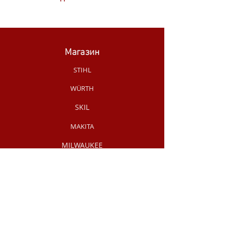
Магазин
STIHL
WÜRTH
SKIL
MAKITA
MILWAUKEE
OLEO-MAC
НОВИНКИ МАГАЗИНУ
РУЧНИЙ
ІНСТРУМЕНТ
АКЦІЇ /
РОЗПРОДАЖ