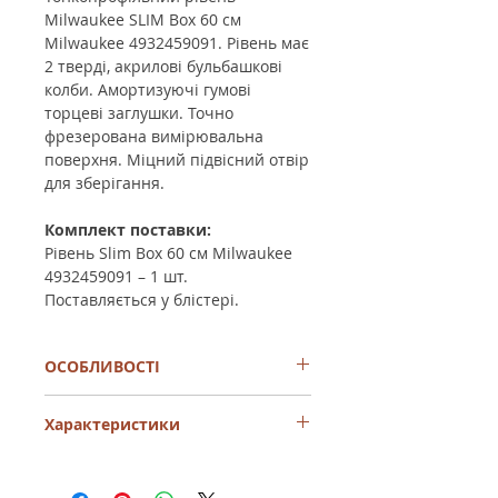
Milwaukee SLIM Box 60 см
Milwaukee 4932459091. Рівень має
2 тверді, акрилові бульбашкові
колби. Амортизуючі гумові
торцеві заглушки. Точно
фрезерована вимірювальна
поверхня. Міцний підвісний отвір
для зберігання.
Комплект поставки:
Рівень Slim Box 60 см Milwaukee
4932459091 – 1 шт.
Поставляється у блістері.
ОСОБЛИВОСТІ
2 тверді, акрилові пухирцеві колби.
Характеристики
Удароміцні та стійкі до УФ
випромінювання.
Точно фрезеровані вимірювальні
Кількість
2 шт
поверхні до 120см гарантують
вимірювальних