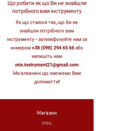
гнучка для поглинання удару.
Що робити як що Ви не знайшли
Особливості
ударні
Гнучка SHOCK ZONE™ зменшує
(торсіонні)
потрібного вам інструменту
навантаження на наконечник біта і,
отже, ризик поломки. Поєднання
Матеріал
конструкційна
Як що сталося так, що Ви не
SHOCK ZONE™ і спеціального
сталь
процесу зміцнення поглинає удар.
знайшли потрібного вам
Спеціальна сталь: сталевий сплав,
Тип товару
набори біт
розроблений для Milwaukee®,
інструменту - зателефонуйте нам за
спеціально розроблений для біт
Вид
односторонні
номером
+38 (098) 294 65 66
або
SHOCKWAVE™ і для використання з
ударними гайковими ключами. Це
напишіть нам
Клас
професійний
робить біти SHOCKWAVE™ більш
mix.instrument21@gmail.com
стабільними та водночас більш
Кількість
гнучкими - ідеально підходить для
2 шт
Ми впевнені що зможемо Вам
предметів в
важких робіт загвинчування.
наборі
допомогти!
Магазин
STIHL