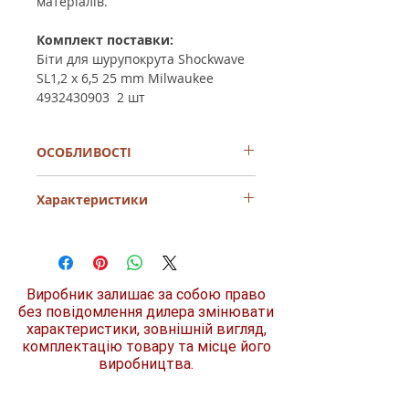
матеріалів.
Комплект поставки:
Біти для шурупокрута Shockwave
SL1,2 x 6,5 25 mm Milwaukee
4932430903 2 шт
ОСОБЛИВОСТІ
Ударостійкі аксесуари SHOCKWAVE™
Характеристики
є системним рішенням у сфері
ударних гвинтів. Інноваційні
системні аксесуари не тільки стійкі
Розмір/номер
SL
до ударів і, отже, придатні для
використання з ударними
Посадковий
1/4
гайковими ключами, але також
Виробник залишає за собою право
квадрат
пропонують необхідні аксесуари для
без повідомлення дилера змінювати
всіх застосувань свердління та
характеристики, зовнішній вигляд,
Тип шліца
плоский (SL)
загвинчування.
комплектацію товару та місце його
Загартований лазером наконечник
виробництва.
Тип хвостовика
WEAR GUARD TIP™ для точної
1/4" Hex (тип
посадки та довшого терміну служби.
С)
Геометрія SHOCK ZONE™ - дуже