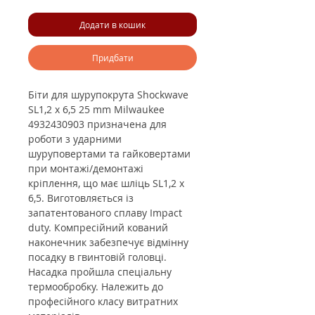
Додати в кошик
Придбати
Біти для шурупокрута Shockwave
SL1,2 x 6,5 25 mm Milwaukee
4932430903 призначена для
роботи з ударними
шуруповертами та гайковертами
при монтажі/демонтажі
кріплення, що має шліць SL1,2 x
6,5. Виготовляється із
запатентованого сплаву Impact
duty. Компресійний кований
наконечник забезпечує відмінну
посадку в гвинтовій головці.
Насадка пройшла спеціальну
термообробку. Належить до
професійного класу витратних