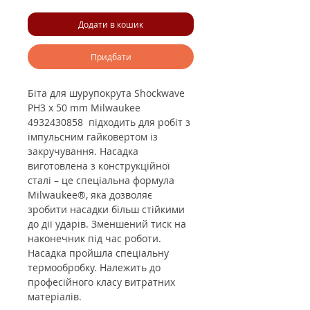
Додати в кошик
Придбати
Біта для шурупокрута Shockwave
PH3 x 50 mm Milwaukee
4932430858 підходить для робіт з
імпульсним гайковертом із
закручування. Насадка
виготовлена ​​з конструкційної
сталі – це спеціальна формула
Milwaukee®, яка дозволяє
зробити насадки більш стійкими
до дії ударів. Зменшений тиск на
наконечник під час роботи.
Насадка пройшла спеціальну
термообробку. Належить до
професійного класу витратних
матеріалів.