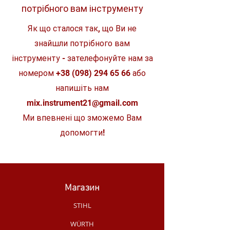
Гнучка SHOCK ZONE™ зменшує
(торсіонні)
потрібного вам інструменту
навантаження на наконечник біта і,
отже, ризик поломки. Поєднання
Матеріал
конструкційна
Як що сталося так, що Ви не
SHOCK ZONE™ і спеціального
сталь
процесу зміцнення поглинає удари.
знайшли потрібного вам
Спеціальна сталь: сталевий сплав,
Тип товару
набори біт
розроблений для Milwaukee®,
інструменту - зателефонуйте нам за
спеціально розроблений для біт
Вид
односторонні
номером
+38 (098) 294 65 66
або
SHOCKWAVE™ і для використання з
ударними гайковими ключами. Це
напишіть нам
Клас
професійний
робить біти SHOCKWAVE™ більш
mix.instrument21@gmail.com
стабільними та водночас більш
Кількість
гнучкими - ідеально підходить для
1 шт
Ми впевнені що зможемо Вам
предметів в
важких робіт загвинчування.
наборі
допомогти!
Магазин
STIHL
WÜRTH