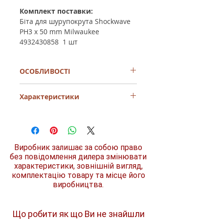
Комплект поставки:
Біта для шурупокрута Shockwave
PH3 x 50 mm Milwaukee
4932430858 1 шт
ОСОБЛИВОСТІ
Ударостійкі аксесуари SHOCKWAVE™
Характеристики
є системним рішенням у сфері
ударних гвинтів. Інноваційні
системні аксесуари не тільки стійкі
Розмір/номер
PH3
до ударів і, отже, придатні для
використання з ударними
Посадковий
1/4
гайковими ключами, але також
Виробник залишає за собою право
квадрат
пропонують необхідні аксесуари для
без повідомлення дилера змінювати
всіх застосувань свердління та
характеристики, зовнішній вигляд,
Тип шліца
хрестоподібний
загвинчування.
комплектацію товару та місце його
(PH)
Загартований лазером наконечник
виробництва.
WEAR GUARD TIP™ для точної
Тип хвостовика
посадки та довшого терміну служби.
1/4" Hex
Геометрія SHOCK ZONE™ - дуже
гнучка для поглинання удару.
Що робити як що Ви не знайшли
Особливості
ударні