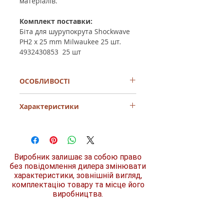
матеріалів.
Комплект поставки:
Біта для шурупокрута Shockwave
PH2 x 25 mm Milwaukee 25 шт.
4932430853 25 шт
ОСОБЛИВОСТІ
Ударостійкі аксесуари SHOCKWAVE™
Характеристики
є системним рішенням у сфері
ударних гвинтів. Інноваційні
системні аксесуари не тільки стійкі
Розмір/номер
PH2
до ударів і, отже, придатні для
використання з ударними
Посадковий
1/4
гайковими ключами, але також
Виробник залишає за собою право
квадрат
пропонують необхідні аксесуари для
без повідомлення дилера змінювати
всіх застосувань свердління та
характеристики, зовнішній вигляд,
Тип шліца
хрестоподібний
загвинчування.
комплектацію товару та місце його
(PH)
Загартований лазером наконечник
виробництва.
WEAR GUARD TIP™ для точної
Тип хвостовика
посадки та довшого терміну служби.
1/4" Hex
Геометрія SHOCK ZONE™ - дуже