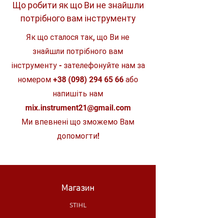
гнучка для поглинання удару.
Що робити як що Ви не знайшли
Особливості
ударні
Гнучка SHOCK ZONE™ зменшує
(торсіонні)
потрібного вам інструменту
навантаження на наконечник біта і,
отже, ризик поломки. Поєднання
Матеріал
конструкційна
Як що сталося так, що Ви не
SHOCK ZONE™ і спеціального
сталь
процесу зміцнення поглинає удари.
знайшли потрібного вам
Спеціальна сталь: сталевий сплав,
Тип товару
набори біт
розроблений для Milwaukee®,
інструменту - зателефонуйте нам за
спеціально розроблений для біт
Вид
односторонні
номером
+38 (098) 294 65 66
або
SHOCKWAVE™ і для використання з
ударними гайковими ключами. Це
напишіть нам
Клас
професійний
робить біти SHOCKWAVE™ більш
mix.instrument21@gmail.com
стабільними та водночас більш
Кількість
гнучкими - ідеально підходить для
25 шт
Ми впевнені що зможемо Вам
предметів в
важких робіт загвинчування.
наборі
допомогти!
Магазин
STIHL