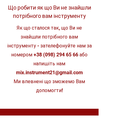
Довговічність на робочому місці -
Тип батарейки
Li-ion
Міцна конструкція з ударостійкою
Що робити як що Ви не знайшли
акумулятор
лінзою витримує суворі умови на
потрібного вам інструменту
робочому місці
Кількість батарей у
0
Водостійкість від бризок (IP 24)
комплекті
Як що сталося так, що Ви не
2 гачки для зручного кріплення
Індикатор рівня заряду батареї
Час роботи
знайшли потрібного вам
9/18/75 год
100% система сумісна з лінійкою
продуктів MILWAUKEE® M18™
інструменту - зателефонуйте нам за
клас захисту
IP24
номером
+38 (098) 294 65 66
або
Люмені
700
напишіть нам
mix.instrument21@gmail.com
Довжина, мм
380
Ми впевнені що зможемо Вам
допомогти!
Магазин
STIHL