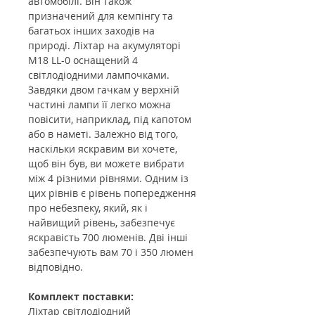
автомобілі. Він також
призначений для кемпінгу та
багатьох інших заходів на
природі. Ліхтар на акумуляторі
M18 LL-0 оснащений 4
світлодіодними лампочками.
Завдяки двом гачкам у верхній
частині лампи її легко можна
повісити, наприклад, під капотом
або в наметі. Залежно від того,
наскільки яскравим ви хочете,
щоб він був, ви можете вибрати
між 4 різними рівнями. Одним із
цих рівнів є рівень попередження
про небезпеку, який, як і
найвищий рівень, забезпечує
яскравість 700 люменів. Дві інші
забезпечують вам 70 і 350 люмен
відповідно.
Комплект поставки:
Ліхтар світлодіодний