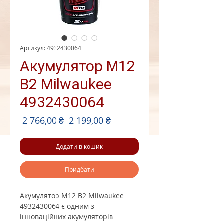
Артикул: 4932430064
Акумулятор M12
B2 Milwaukee
4932430064
Звичайна
За
 2 766,00 ₴ 
2 199,00 ₴
ціна
розпродажем
Додати в кошик
Придбати
Акумулятор M12 B2 Milwaukee
4932430064 є одним з
інноваційних акумуляторів