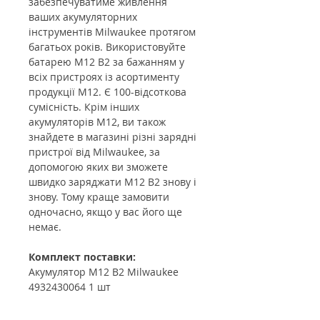
забезпечуватиме живлення
ваших акумуляторних
інструментів Milwaukee протягом
багатьох років. Використовуйте
батарею M12 B2 за бажанням у
всіх пристроях із асортименту
продукції M12. Є 100-відсоткова
сумісність. Крім інших
акумуляторів M12, ви також
знайдете в магазині різні зарядні
пристрої від Milwaukee, за
допомогою яких ви зможете
швидко заряджати M12 B2 знову і
знову. Тому краще замовити
одночасно, якщо у вас його ще
немає.
Комплект поставки:
Акумулятор M12 B2 Milwaukee
4932430064 1 шт