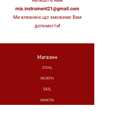
напишіть нам
mix.instrument21@gmail.com
Ми впевнені що зможемо Вам
допомогти!
Магазин
STIHL
WÜRTH
SKIL
MAKITA
MILWAUKEE
OLEO-MAC
НОВИНКИ МАГАЗИНУ