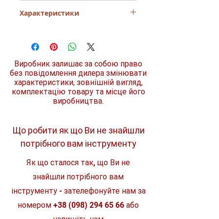
Запатентований механізм
Характеристики
регулювання.
Конструкція різака забезпечує у 5
Кількість в упаковці
разів більший ресурс.
1
Хромовані ролики із захистом від
Макс. ріжуча здатність, діаметр труб
корозії - для кращої продуктивності
(мм) 3 - 28
та довговічності.
Виробник залишає за собою право
Матеріал, що обробляється
Просте та легке регулювання
без повідомлення дилера змінювати
мідні труби
дозволяє працювати навіть однією
характеристики, зовнішній вигляд,
Матеріал рукояті
рукою.
комплектацію товару та місце його
пластик
виробництва.
Що робити як що Ви не знайшли
потрібного вам інструменту
Як що сталося так, що Ви не
знайшли потрібного вам
інструменту - зателефонуйте нам за
номером
+38 (098) 294 65 66
або