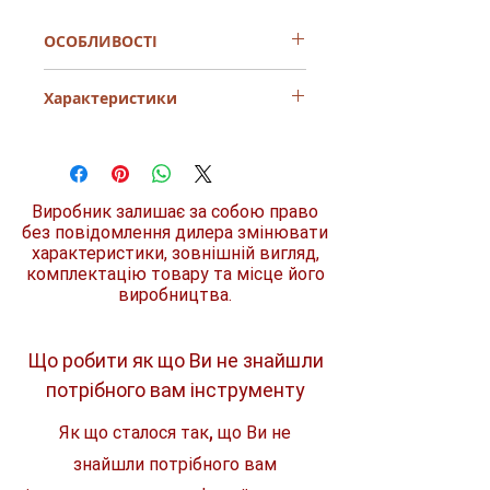
ОСОБЛИВОСТІ
- регулятор установки швидкості
Характеристики
- надміцний мережевий шнур
- дві швидкості обертів
- підходить для полірування
Споживана
900 Вт
пофарбованих і лакованих поверхонь
потужність
Виробник залишає за собою право
Частота холостого
600/600-
ходу
2000 об./хв
без повідомлення дилера змінювати
характеристики, зовнішній вигляд,
комплектацію товару та місце його
Діаметр
165 мм
шліфувального
виробництва.
диска
Полірувальна
180 мм
Що робити як що Ви не знайшли
насадка (
∅
)
потрібного вам інструменту
Розміри
210 х 220 х
Як що сталося так, що Ви не
82 мм
знайшли потрібного вам
Вага
2,1 кг