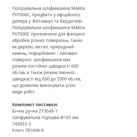
Полірувальна шліфмашина Makita
PV7000C, придбати у офіційного
дилера у Житомирі та Бердичеві.
Полірувальна шліфмашина Makita
PV7000C призначена для фінішної
обробки різних поверхонь, таких
як дерево, метал, природний
камінь, пофарбовані і лаковані
поверхні. Шліфмашина має
режим постійної швидкості 600
об./хв, а також режим змінної
швидкості від 600 до 2000 об./хв,
що дозволяє виконувати різні
види робіт.
Комплект поставки:
Бічна ручка 273649-1
Шліфувальна підошва Ø165 мм
743053-3
Ключ 781008-0