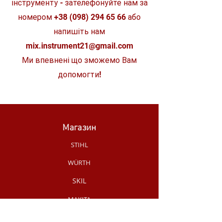
інструменту - зателефонуйте нам за
Довжина кабелю
2,5 м
номером
+38 (098) 294 65 66
або
напишіть нам
mix.instrument21@gmail.com
Ми впевнені що зможемо Вам
допомогти!
Магазин
STIHL
WÜRTH
SKIL
MAKITA
MILWAUKEE