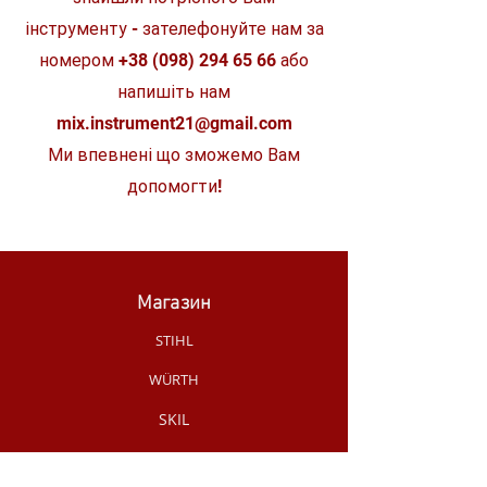
інструменту - зателефонуйте нам за
Розміри (Д х Ш х В)
160 x 168 x
380 мм
номером
+38 (098) 294 65 66
або
напишіть нам
Вага відповідно до
5,3 кг
EPTA
mix.instrument21@gmail.com
Ми впевнені що зможемо Вам
допомогти!
Магазин
STIHL
WÜRTH
SKIL
MAKITA