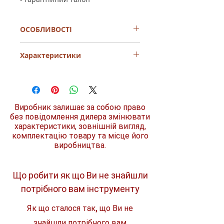
ОСОБЛИВОСТІ
Міцний пластиковий корпус
Характеристики
Подвійна гумова прокладка
забезпечує тривалий стрибок
служби двигуна
Потужність
1,100 Вт
Автоматичне відключення насоса
поплавцем з важелем, що
Глибина
5 м
регулюється.
Виробник залишає за собою право
занурення
Міцна ергономічна ручка для
без повідомлення дилера змінювати
транспортування насоса
характеристики, зовнішній вигляд,
Макс.
240 л/хв
Випускний патрубок 1 1/2"
комплектацію товару та місце його
продуктивність
виробництва.
Висота подачі
10 м
Що робити як що Ви не знайшли
Макс. діаметр
35 мм
частинок
потрібного вам інструменту
Рівень водозабору
40 мм
Як що сталося так, що Ви не
Вихідне з'єднання
знайшли потрібного вам
1 1/2 "