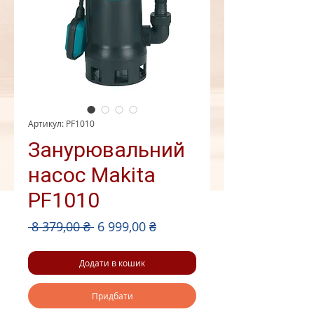
Артикул: PF1010
Занурювальний
насос Makita
PF1010
Звичайна
За
 8 379,00 ₴ 
6 999,00 ₴
ціна
розпродажем
Додати в кошик
Придбати