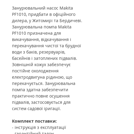
Занурювальний насос Makita
PF1010, придбати в офіційного
дилера, у Житомирі та Бердичеві.
Занурювальна помпа Makita
PF1010 призначена для
викачування, відкачування і
перекачування чистої та брудної
води з баків, резервуарів,
басейнів і затоплених підвалів.
Зовнішній кожух забезпечує
постійне охолодження
електродвигуна рідиною, що
перекачується. Занурювальна
помпа здатна забезпечити
практично повне осушення
підвалів, застосовується для
систем садової іригації.
Комплект поставки:
- інструкція з експлуатації
- гарантійний талон