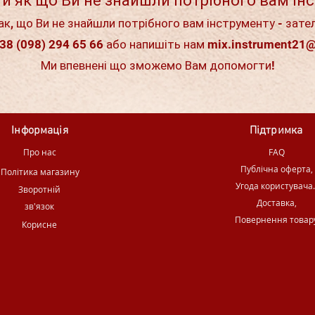
и як що Ви не знайшли потрібного вам ін
ак, що Ви не знайшли потрібного вам інструменту - зате
38 (098) 294 65 66 або напишіть нам
mix.instrument21
Ми впевнені що зможемо Вам допомогти!
Інформація
Підтримка
Про нас
FAQ
Публічна оферта,
Політика магазину
Угода користувача
Зворотній
Доставка,
зв'язок
Повернення товар
Корисне