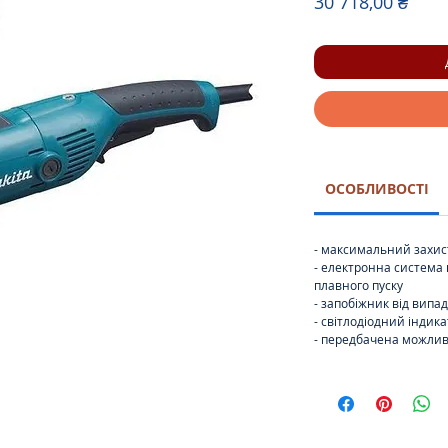
Ціна
30 718,00 ₴
ОСОБЛИВОСТІ
- максимальний захис
- електронна система 
плавного пуску
- запобіжник від випад
- світлодіодний індик
- передбачена можлив