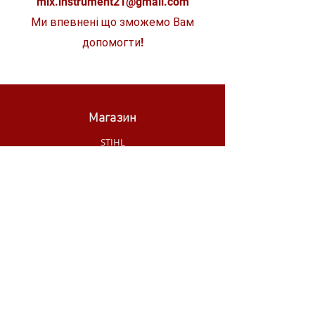
mix.instrument21@gmail.com
Ми впевнені що зможемо Вам
допомогти!
Магазин
STIHL
WÜRTH
SKIL
MAKITA
MILWAUKEE
OLEO-MAC
НОВИНКИ МАГАЗИНУ