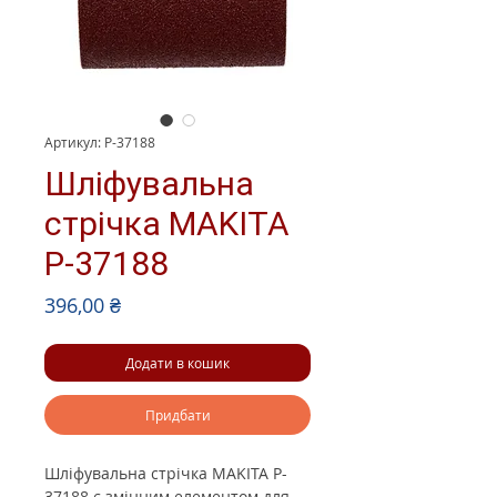
Артикул: P-37188
Шліфувальна
стрічка MAKITA
P-37188
Ціна
396,00 ₴
Додати в кошик
Придбати
Шліфувальна стрічка MAKITA P-
37188 є змінним елементом для