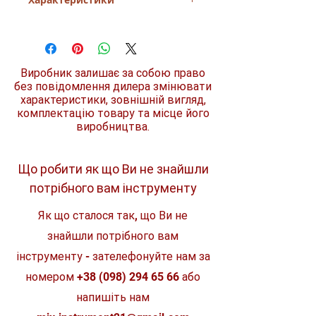
пластика і металу
- легкість в застосуванні
- підвищена зносостійкість
Розміри
76 х 533 мм
- японська якість матеріалів
- тривалий термін служби
Зернистість
60
Виробник залишає за собою право
без повідомлення дилера змінювати
Колір
червоний
характеристики, зовнішній вигляд,
комплектацію товару та місце його
Перфорація
без перфорації
виробництва.
Для моделей
9902, 9903
Що робити як що Ви не знайшли
Комплект
5 шт.
потрібного вам інструменту
Як що сталося так, що Ви не
знайшли потрібного вам
інструменту - зателефонуйте нам за
номером
+38 (098) 294 65 66
або
напишіть нам