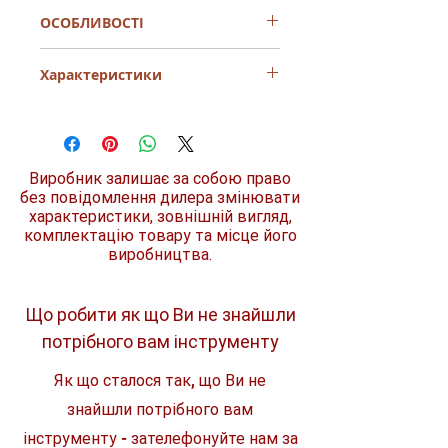
ОСОБЛИВОСТІ
- корпус двигуна з листям і фіксація
Характеристики
шпинделя спрощують процес зміни
диска пилки
- міцна опорна плита зі сталі
Споживана
2000 Вт
- можливість підключення пилососа
потужність
Виробник залишає за собою право
Частота холостого
4100 об./хв
ходу
без повідомлення дилера змінювати
характеристики, зовнішній вигляд,
комплектацію товару та місце його
Глибина пропилу
85 мм
(90°)
виробництва.
Глибина пропилу
60 мм
(45°)
Що робити як що Ви не знайшли
потрібного вам інструменту
Діаметр диска пили
235 мм
Як що сталося так, що Ви не
Диаметр
30 мм
посадкового отвору
знайшли потрібного вам
інструменту - зателефонуйте нам за
Вібрація
2,5 м/с²