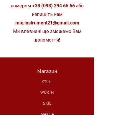
номером
+38 (098) 294 65 66
або
Рівень шуму
89 дБ
напишіть нам
Розміри
380 х 255 х
mix.instrument21@gmail.com
287 мм
Ми впевнені що зможемо Вам
Вага
7,2 кг
допомогти!
Довжина кабелю
2,5 м
Магазин
STIHL
WÜRTH
SKIL
MAKITA
MILWAUKEE