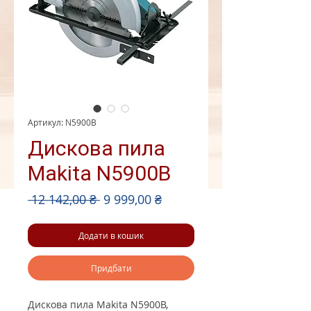
Артикул: N5900B
Дискова пила
Makita N5900B
Звичайна
За
 12 142,00 ₴ 
9 999,00 ₴
ціна
розпродажем
Додати в кошик
Придбати
Дискова пила Makita N5900B,