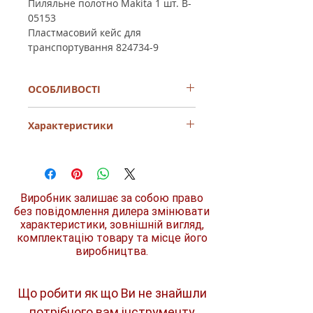
Пиляльне полотно Makita 1 шт. B-
05153
Пластмасовий кейс для
транспортування 824734-9
ОСОБЛИВОСТІ
- заміна пильного полотна без
Характеристики
використання додаткових інструментів
- великий курок-вимикач
- ергономічна рукоятка
Споживана
1200 Вт
- висока швидкість роботи
потужність
- надійна, пилозахищена і вологостійка
конструкція головки
Виробник залишає за собою право
Кількість ходів за
0 - 3000
хвилину
ход./хв
без повідомлення дилера змінювати
характеристики, зовнішній вигляд,
комплектацію товару та місце його
Глибина
130 мм
розпилювання
виробництва.
(труба)
Глибина
255 мм
Що робити як що Ви не знайшли
розпилювання
потрібного вам інструменту