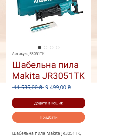
Артикул: JR3051TK
Шабельна пила
Makita JR3051TK
Звичайна
За
 11 535,00 ₴ 
9 499,00 ₴
ціна
розпродажем
Додати в кошик
Придбати
Шабельна пила Makita JR3051TK,