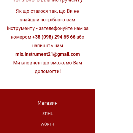
(дерево)
Як що сталося так, що Ви не
Довжина ходу
30 мм
знайшли потрібного вам
Вібрація
15 м/с²
інструменту - зателефонуйте нам за
Рівень шуму
88 дБ
номером
+38 (098) 294 65 66
або
напишіть нам
Розміри
447 x 97 x
176 мм
mix.instrument21@gmail.com
Ми впевнені що зможемо Вам
Вага
3,2 кг
допомогти!
Довжина кабелю
2,5 м
Магазин
STIHL
WÜRTH