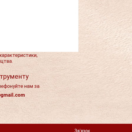
характеристики,
ицтва.
струменту
лефонуйте нам за
@gmail.com
Зв'язок