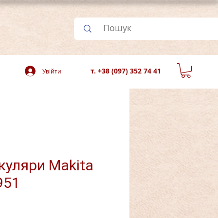
т. +38 (097) 352 74 41
Увійти
куляри Makita
951