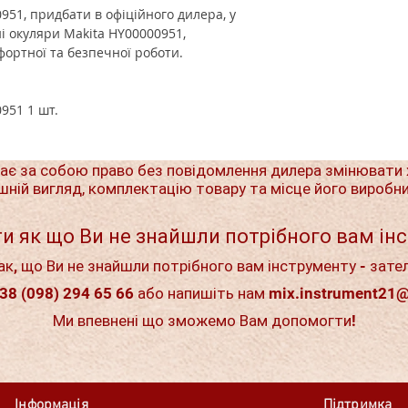
951, придбати в офіційного дилера, у
і окуляри Makita HY00000951,
фортної та безпечної роботи.
0951
1 шт.
ає за собою право без повідомлення дилера змінювати 
шній вигляд, комплектацію товару та місце його виробн
и як що Ви не знайшли потрібного вам ін
ак, що Ви не знайшли потрібного вам інструменту - зате
38 (098) 294 65 66 або напишіть нам
mix.instrument21
Ми впевнені що зможемо Вам допомогти!
Інформація
Підтримка