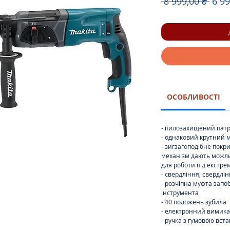
Зви
 8 999,00 ₴ 
6 99
ціна
ОСОБЛИВОСТІ
- пилозахищений патр
- однаковий крутний м
- зигзагоподібне покр
механізм дають можли
для роботи під екст
- свердління, свердлі
- розчіпна муфта запо
інструмента
- 40 положень зубила
- електронний вимика
- ручка з гумовою вст