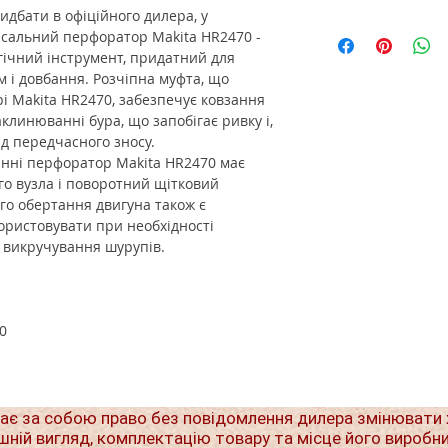
дбати в офіційного дилера, у
рсальний перфоратор Makita HR2470 -
ічний інструмент, придатний для
м і довбання. Розчіпна муфта, що
і Makita HR2470, забезпечує ковзання
аклинюванні бура, що запобігає ривку і,
ід передчасного зносу.
анні перфоратор Makita HR2470 має
о вузла і поворотний щітковий
го обертання двигуна також є
користовувати при необхідності
 викручування шурупів.
0
ає за собою право без повідомлення дилера змінювати 
шній вигляд, комплектацію товару та місце його виробн