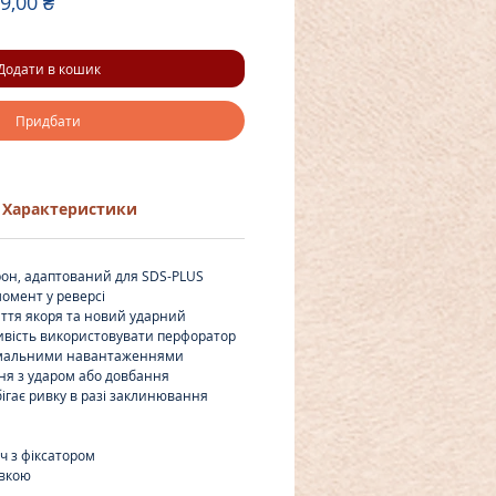
чайна
За
9,00 ₴
розпродажем
Додати в кошик
Придбати
Характеристики
он, адаптований для SDS-PLUS
омент у реверсі
иття якоря та новий ударний
вість використовувати перфоратор
ремальними навантаженнями
ння з ударом або довбання
бігає ривку в разі заклинювання
ч з фіксатором
авкою