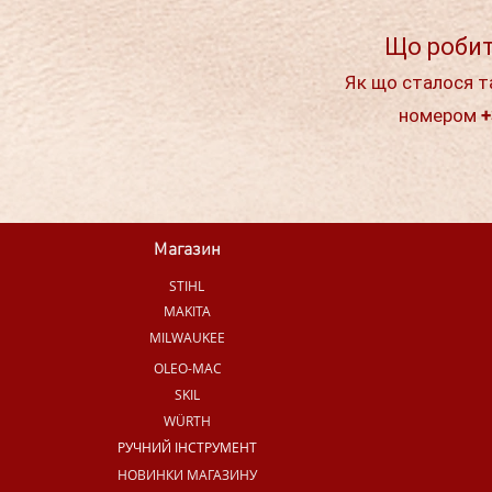
Що робит
Як що сталося т
номером +
Магазин
STIHL
MAKITA
MILWAUKEE
OLEO-MAC
SKIL
WÜRTH
РУЧНИЙ ІНСТРУМЕНТ
НОВИНКИ МАГАЗИНУ