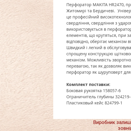
Перфоратор MAKITA HR2470, при
Житомирі та Бердичеві. Уніве
це професійний високотехнолог
свердління, свердління з ударо
використовується в перфоратор
елементів, що крутяться, при з
відповідно, оберігає механізм в
Швидкий і легкий в обслуговув
спрощену конструкцію щітковог
механізм. Можливість зворотно
перевагою, так як дозволяє ви
перфоратор як шуруповерт для
Комплект поставки:
Боковая рукоятка 158057-6
Ограничитель глубины 324219-
Пластиковый кейс 824799-1
Виробник залиш
зовні