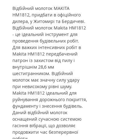
Відбійний молоток MAKITA
HM1812, придбати в офіційного
дилера, у Житомирі та Бердичеві.
Відбійний молоток Makita HM1812
- це ідеальний інструмент для
проведення будівельних робіт.
Для важких інтенсивних робіт в
Makita HM1812 передбачений
патрон із захистом від пилу і
внутрішнім 28,6 мм
шестигранником. Відбійний
молоток має значну силу удару
при невисокому рівні шуму.
Makita HM1812 ідеальний для
руйнування дорожнього покриття,
фундаменту і знесення будівель.
Даний відбійний молоток
оснащений сучасною системою
гасіння вібрації, що дозволяє
продовжити час безперервної
роботи.