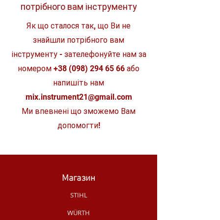
потрібного вам інструменту
Розміри
843 х 210 х
608 мм
Як що сталося так, що Ви не
Вага
знайшли потрібного вам
31,3 кг
інструменту - зателефонуйте нам за
Довжина кабелю
5,0 м
номером
+38 (098) 294 65 66
або
напишіть нам
mix.instrument21@gmail.com
Ми впевнені що зможемо Вам
допомогти!
Магазин
STIHL
WÜRTH