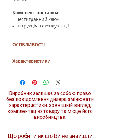
Комплект поставки:
- шестигранний ключ
- інструкція з експлуатації
ОСОБЛИВОСТІ
- технологія зниження вібрації
Характеристики
- велика потужність удару
- шість положень зубила
- низький рівень шуму (106 дБ)
Споживана
2000 Вт
- 28,6 мм патрон з внутрішнім
потужність
шестигранником
- індикатор несправності вимикача та
Виробник залишає за собою право
Кількість ударів на
870
пошкодження кабелю
хвилину
без повідомлення дилера змінювати
- автоматичне відключення вугільних
характеристики, зовнішній вигляд,
щіток
комплектацію товару та місце його
Енергія удару
72,8 Дж
- ідеальний для руйнування
виробництва.
дорожнього покриття, фундаменту і
знесення будівель
Вібрація
6,5 м/с²
Що робити як що Ви не знайшли
Рівень шуму
110 дБ