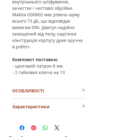
внутрішнього шліфування,
зачистки і чистової обробки.
Makita GD0602 має рівень шуму
всього 73 дБ, що відповідає
вимогам DIN. Двигун надійно
захищений від пилу, надтонка
конструкція корпусу дуже зручна
в роботі.
Комплект поставки:
- цанговий патрон 6 мм
- 2 гайкових ключа на 13
ОСОБЛИВОСТІ
- пилозахищена конструкція двигуна
Характеристики
- перекидний перемикач для зручної
роботи однією рукою
- надтонка, зручна конструкція корпусу
Споживана
400 Вт
- додатково можна замовити цангові
потужність
патрони діаметром 3 і 8 мм
- рівень шуму відповідає вимогам DIN -