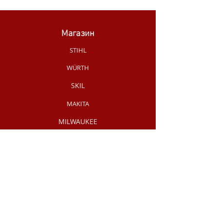
Магазин
STIHL
WÜRTH
SKIL
MAKITA
MILWAUKEE
OLEO-MAC
НОВИНКИ МАГАЗИНУ
РУЧНИЙ
ІНСТРУМЕНТ
АКЦІЇ /
РОЗПРОДАЖ