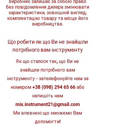
Виробник залишає за собою право
Частота холостого
25000 об./
всього 73 дБ (А)
ходу
хв
без повідомлення дилера змінювати
характеристики, зовнішній вигляд,
комплектацію товару та місце його
Діаметр цангового
6 мм
патрона
виробництва.
Діаметр шліфувальної
38 мм
насадки
Що робити як що Ви не знайшли
потрібного вам інструменту
Розміри
264 х 82 х
82 мм
Як що сталося так, що Ви не
Вага
1,4 кг
знайшли потрібного вам
інструменту - зателефонуйте нам за
Довжина кабелю
2,5 м
номером
+38 (098) 294 65 66
або
напишіть нам
mix.instrument21@gmail.com
Ми впевнені що зможемо Вам
допомогти!