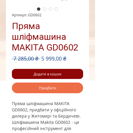
Артикул: GD0602
Пряма
шліфмашина
MAKITA GD0602
Звичайна
За
 7 285,00 ₴ 
5 999,00 ₴
ціна
розпродажем
Додати в кошик
Придбати
Пряма шліфмашина MAKITA
GD0602, придбати у офіційного
дилера у Житомирі та Бердичеві.
Шліфмашина Makita GD0602 - це
професійний інструмент для