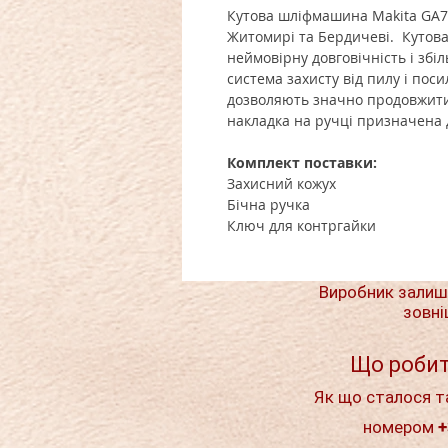
Кутова шліфмашина Makita GA70
Житомирі та Бердичеві. Кутов
неймовірну довговічність і збі
система захисту від пилу і пос
дозволяють значно продовжити
накладка на ручці призначена 
Комплект поставки:
Захисний кожух
Бічна ручка
Ключ для контргайки
Виробник залиш
зовні
Що робит
Як що сталося т
номером +