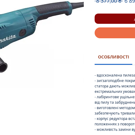
Зви
 8 377,00 ₴ 
6 89
ціна
ОСОБЛИВОСТІ
- вдосконалена пилез
- зигзагоподібне покр
статора дають можливі
екстремальних умова
- лабіринтове ущільн
від пилу та забруднен
- виготовлені методом
забезпечують тривали
- корпус редуктора вст
положеннях з поворот
- можливість заміни в