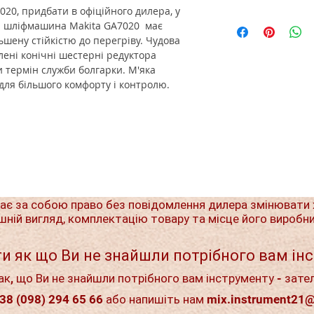
20, придбати в офіційного дилера, у
а шліфмашина Makita GA7020 має
льшену стійкістю до перегріву. Чудова
илені конічні шестерні редуктора
 термін служби болгарки. М'яка
для більшого комфорту і контролю.
ає за собою право без повідомлення дилера змінювати 
шній вигляд, комплектацію товару та місце його виробн
и як що Ви не знайшли потрібного вам ін
ак, що Ви не знайшли потрібного вам інструменту - зате
38 (098) 294 65 66 або напишіть нам
mix.instrument21