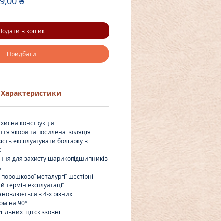
чайна
За
9,00 ₴
розпродажем
Додати в кошик
Придбати
Характеристики
ахисна конструкція
иття якоря та посилена ізоляція
сть експлуатувати болгарку в
х
ення для захисту шарикопідшипників
ь
 порошкової металургії шестірні
й термін експлуатації
ановлюється в 4-х різних
ом на 90°
угільних щіток ззовні