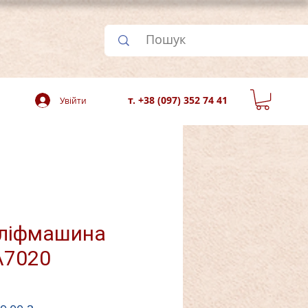
т. +38 (097) 352 74 41
Увійти
шліфмашина
A7020