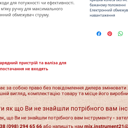
коди для потужності чи ефективності.
бажаному положенні
 м'яку ручку для максимального
Електронний обмежува
онний обмежувач струму.
навантаження
зарядний пристрій та валіза для
постачання не входять
ає за собою право без повідомлення дилера змінювати 
шній вигляд, комплектацію товару та місце його виробн
и як що Ви не знайшли потрібного вам ін
ак, що Ви не знайшли потрібного вам інструменту - зате
38 (098) 294 65 66 або напишіть нам
mix.instrument21