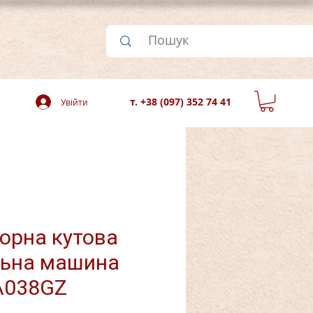
т. +38 (097) 352 74 41
Увійти
орна кутова
льна машина
A038GZ