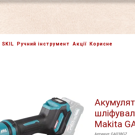
SKIL
Ручний інструмент
Акції
Корисне
Акумулят
шліфува
Makita G
Артикул: GA038GZ