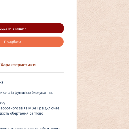
Додати в кошик
Придбати
Характеристики
ка
икача із функцією блокування.
ску
воротного зв'язку (AFT): відключає
дкість обертання раптово
трументів регулюється в будь-якому