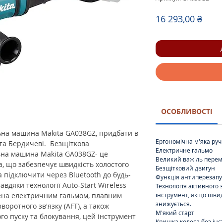
Ціна
16 293,00 ₴
ОСОБЛИВОСТІ
ьна машина Makita GA038GZ, придбати в
Ергономічна м'яка руч
 та Бердичеві. Безщіткова
Електричне гальмо
ьна машина Makita GA038GZ- це
Великий важіль перем
, що забезпечує швидкість холостого
Безщітковий двигун
а підключити через Bluetooth до будь-
Функція антиперезапу
вдяки технології Auto-Start Wireless
Технологія активного з
ена електричним гальмом, плавним
інструмент, якщо шви
знижується.
воротного зв'язку (AFT), а також
М'який старт
го пуску та блокування, цей інструмент
Кришка колеса без інс