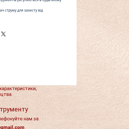
ч струму для захисту від
характеристики,
ицтва.
струменту
лефонуйте нам за
@gmail.com