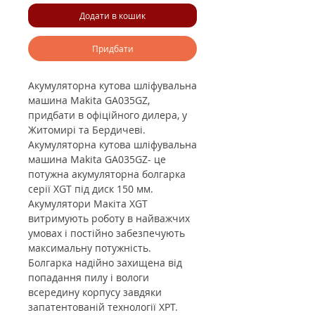
Додати в кошик
Придбати
Акумуляторна кутова шліфувальна
машина Makita GA035GZ,
придбати в офіційного дилера, у
Житомирі та Бердичеві.
Акумуляторна кутова шліфувальна
машина Makita GA035GZ- це
потужна акумуляторна болгарка
серії XGT під диск 150 мм.
Акумулятори Макіта XGT
витримують роботу в найважчих
умовах і постійно забезпечують
максимальну потужність.
Болгарка надійно захищена від
попадання пилу і вологи
всередину корпусу завдяки
запатентованій технології XPT.