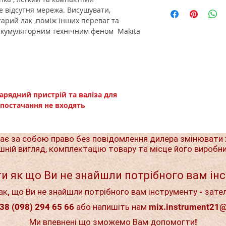
е відсутня мережа. Висушувати,
арий лак ,поміж інших переваг та
 акумуляторним технічним феном Makita
зарядний пристрій та валіза для
постачання не входять
ає за собою право без повідомлення дилера змінювати 
шній вигляд, комплектацію товару та місце його виробн
и як що Ви не знайшли потрібного вам ін
ак, що Ви не знайшли потрібного вам інструменту - зате
38 (098) 294 65 66 або напишіть нам
mix.instrument21
Ми впевнені що зможемо Вам допомогти!