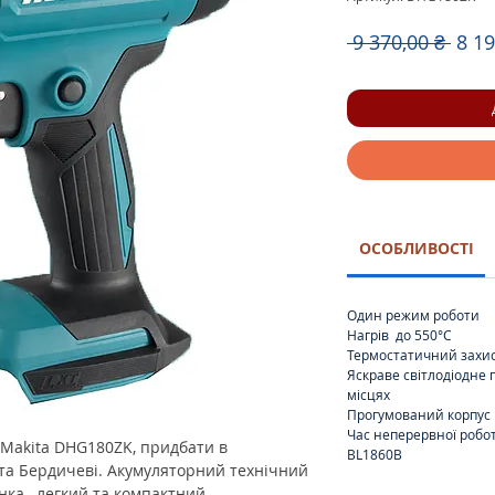
Зви
 9 370,00 ₴ 
8 19
ціна
ОСОБЛИВОСТІ
Один режим роботи
Нагрів до 550°C
Термостатичний захист
Яскраве світлодіодне 
місцях
Прогумований корпус
Час неперервної робот
Makita DHG180ZK, придбати в
BL1860B
 та Бердичеві. Акумуляторний технічний
нка , легкий та компактний