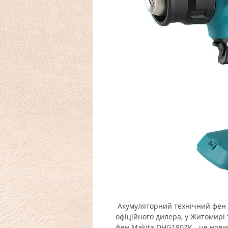
Акумуляторний технічний фен 
офіційного дилера, у Житомирі
фен Makita DHG180ZK - це нови