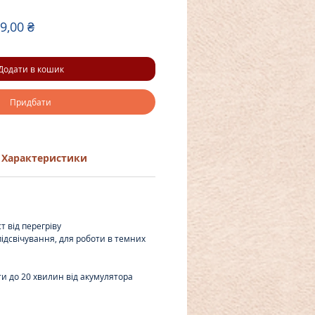
чайна
За
9,00 ₴
розпродажем
Додати в кошик
Придбати
Характеристики
 від перегріву
підсвічування, для роботи в темних
и до 20 хвилин від акумулятора