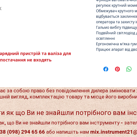
регулює крутний мом
K
Обмежувач крутного м
відбувається заклиню
оператора та захисту 
Гальмо вибігу підвищує
Подвійний світлодіод
освітленні
Ергономічна м'яка гум
Працює апарат від дво
зарядний пристрій та валіза для
постачання не входять
ає за собою право без повідомлення дилера змінювати 
шній вигляд, комплектацію товару та місце його виробн
и як що Ви не знайшли потрібного вам ін
ак, що Ви не знайшли потрібного вам інструменту - зате
38 (098) 294 65 66 або напишіть нам
mix.instrument21