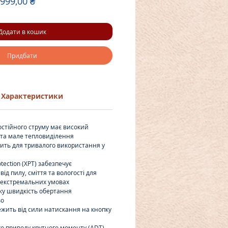
ичайна
За
 999,00 ₴
а
розпродажем
Додати в кошик
Придбати
Характеристики
остійного струму має високий
 та мале тепловиділення
дить для тривалого використання у
tection (XPT) забезпечує
ід пилу, сміття та вологості для
 екстремальних умовах
ку швидкість обертання
во
лежить від сили натискання на кнопку
о приводу крутного моменту (ADT)