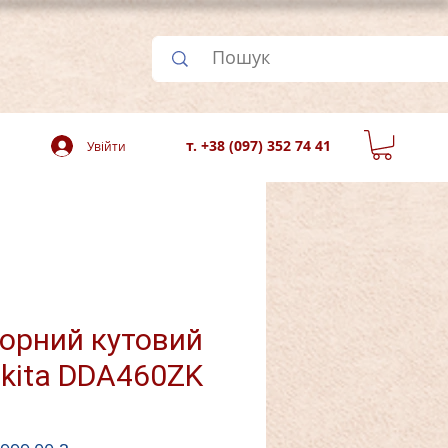
т. +38 (097) 352 74 41
Увійти
орний кутовий
kita DDA460ZK