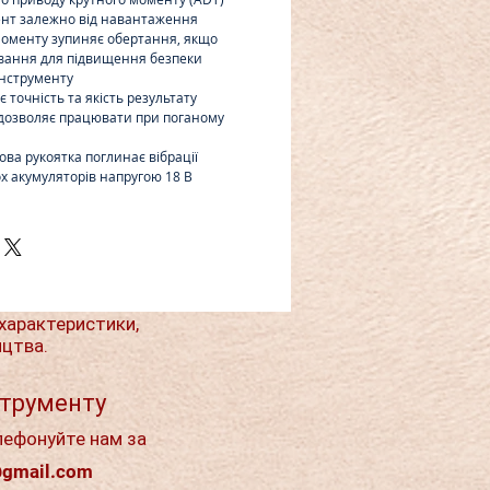
ент залежно від навантаження
оменту зупиняє обертання, якщо
вання для підвищення безпеки
інструменту
 точність та якість результату
 дозволяє працювати при поганому
ова рукоятка поглинає вібрації
х акумуляторів напругою 18 В
характеристики,
ицтва.
струменту
лефонуйте нам за
@gmail.com