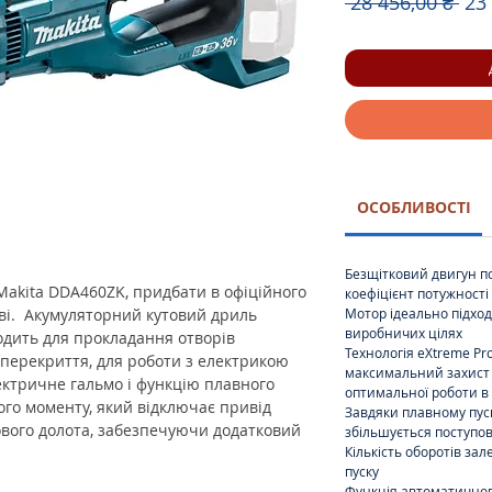
Зв
 28 456,00 ₴ 
23
цін
ОСОБЛИВОСТІ
Безщітковий двигун п
akita DDA460ZK, придбати в офіційного
коефіцієнт потужності
ві. Акумуляторний кутовий дриль
Мотор ідеально підхо
виробничих цілях
одить для прокладання отворів
Технологія eXtreme Pro
 перекриття, для роботи з електрикою
максимальний захист в
ектричне гальмо і функцію плавного
оптимальної роботи в
ого моменту, який відключає привід
Завдяки плавному пус
ового долота, забезпечуючи додатковий
збільшується поступо
Кількість оборотів за
пуску
Функція автоматичног