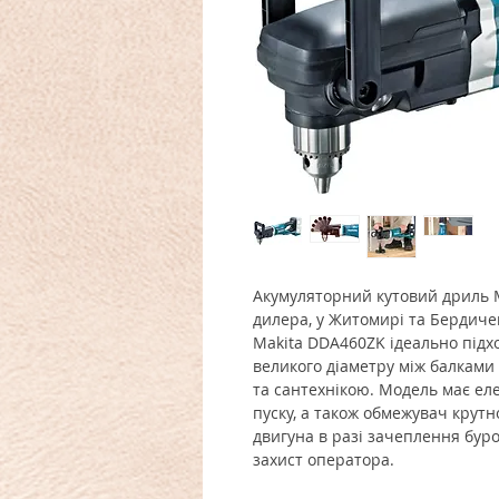
Акумуляторний кутовий дриль M
дилера, у Житомирі та Бердиче
Makita DDA460ZK ідеально підх
великого діаметру між балками
та сантехнікою. Модель має ел
пуску, а також обмежувач крутн
двигуна в разі зачеплення бур
захист оператора.