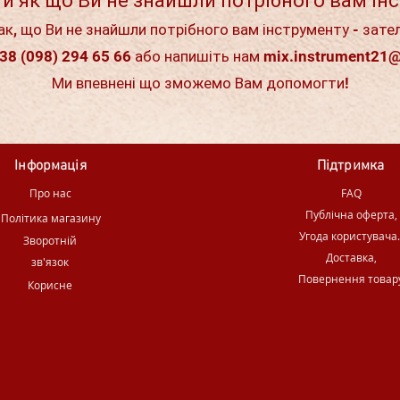
и як що Ви не знайшли потрібного вам ін
ак, що Ви не знайшли потрібного вам інструменту - зате
38 (098) 294 65 66 або напишіть нам
mix.instrument21
Ми впевнені що зможемо Вам допомогти!
Інформація
Підтримка
Про нас
FAQ
Публічна оферта,
Політика магазину
Угода користувача
Зворотній
Доставка,
зв'язок
Повернення товар
Корисне