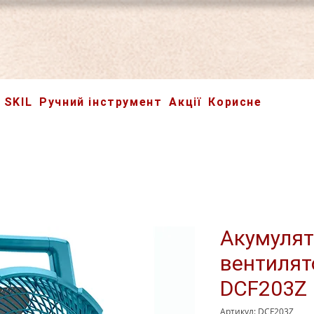
SKIL
Ручний інструмент
Акції
Корисне
Акумуля
вентилят
DCF203Z
Артикул: DCF203Z