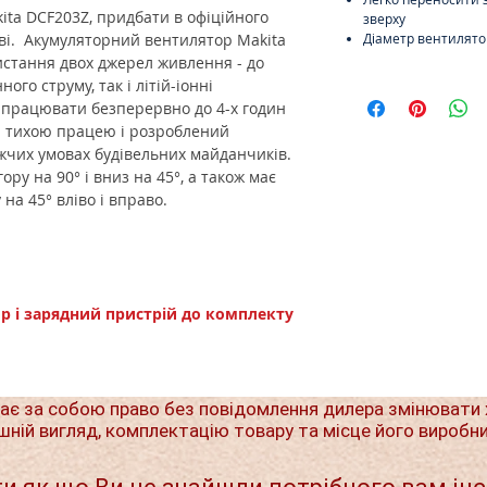
ta DCF203Z, придбати в офіційного
зверху
ві. Акумуляторний вентилятор Makita
Діаметр вентилято
стання двох джерел живлення - до
ого струму, так і літій-іонні
 працювати безперервно до 4-х годин
ся тихою працею і розроблений
жчих умовах будівельних майданчиків.
ру на 90° і вниз на 45°, а також має
а 45° вліво і вправо.
ор і зарядний пристрій до комплекту
ає за собою право без повідомлення дилера змінювати 
шній вигляд, комплектацію товару та місце його виробн