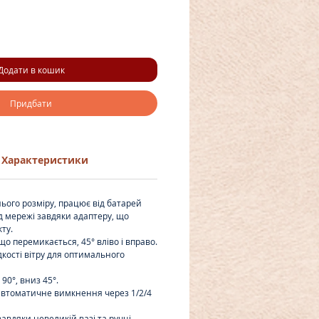
Додати в кошик
Придбати
Характеристики
ього розміру, працює від батарей
 від мережі завдяки адаптеру, що
ту.
що перемикається, 45° вліво і вправо.
кості вітру для оптимального
90°, вниз 45°.
автоматичне вимкнення через 1/2/4
авдяки невеликій вазі та ручці