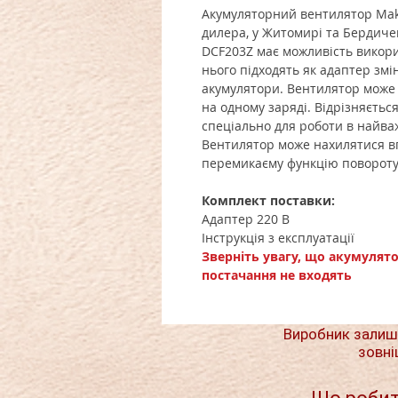
Акумуляторний вентилятор Maki
дилера, у Житомирі та Бердиче
DCF203Z має можливість викори
нього підходять як адаптер змінн
акумулятори. Вентилятор може
на одному заряді. Відрізняєть
спеціально для роботи в найва
Вентилятор може нахилятися вго
перемикаєму функцію повороту н
Комплект поставки:
Адаптер 220 В
Інструкція з експлуатації
Зверніть увагу, що акумулят
постачання не входять
Виробник залиш
зовні