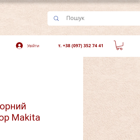
т. +38 (097) 352 74 41
Увійти
торний
ор Makita