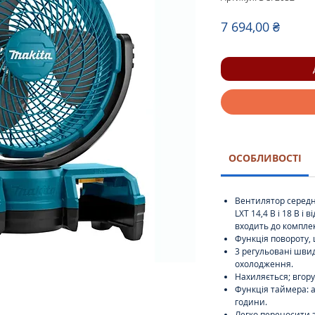
Ціна
7 694,00 ₴
ОСОБЛИВОСТІ
Вентилятор середн
LXT 14,4 В і 18 В і
входить до комплек
Функція повороту, 
3 регульовані швид
охолодження.
Нахиляється; вгору 
Функція таймера: 
години.
Легко переносити з